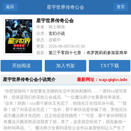
返回
星宇世界传奇公会
首页
星宇世界传奇公会
作者：骑士啊海
分类：
玄幻小说
状态：连载中
更新：2026-08-08T06:05:00
最新：
第三千零四十七章 ：布罗茜莉莉参加富商举
办婚宴
开始阅读
加入书架
TXT下载
星宇世界传奇公会小说简介
最新网址：wap.qiqixs.info
“你想冒险吗？你想要在无聊的生活中添加刺激吗......！请到xx填写资
料，您就是我们的圣纹公会成员。”一位魔法师少女看着传单读道。
“会长！快跑！xxx那个家伙又失恋了，他现在正在找你决斗呢。” “我
靠！成了剑圣还会失恋！” “会长，那个家伙说是你骗了他，害他没法
成为魔法师才失恋的，总之你还是快跑吧！” “可恶，那个家伙明明没
有魔法天赋居然还说我害了他，算了，这里就交给你了，我先躲他一
段时间再说。”。 魔法师少女看到圣纹公会长以速度快到让人产生了