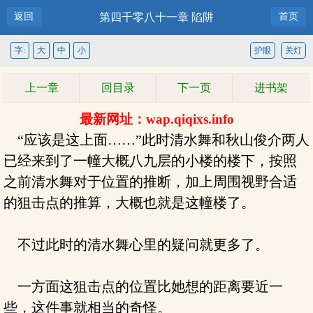
返回
第四千零八十一章 陷阱
首页
字:
大
中
小
护眼
关灯
上一章
回目录
下一页
进书架
最新网址：wap.qiqixs.info
“应该是这上面……”此时清水舞和秋山俊介两人
已经来到了一幢大概八九层的小楼的楼下，按照
之前清水舞对于位置的推断，加上周围视野合适
的狙击点的推算，大概也就是这幢楼了。
不过此时的清水舞心里的疑问就更多了。
一方面这狙击点的位置比她想的距离要近一
些，这件事就相当的奇怪。