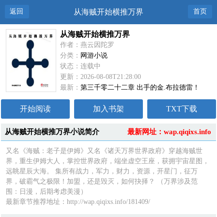
返回
从海贼开始横推万界
首页
从海贼开始横推万界
作者：燕云因陀罗
分类：
网游小说
状态：连载中
更新：2026-08-08T21:28:00
最新：
第三千零二十二章 出手的金.布拉德雷！
开始阅读
加入书架
TXT下载
从海贼开始横推万界小说简介
最新网址：wap.qiqixs.info
又名《海贼：老子是伊姆》又名《诸天万界世界政府》穿越海贼世
界，重生伊姆大人，掌控世界政府，端坐虚空王座，获拥宇宙星图，
远眺星辰大海。 集所有战力，军力，财力，资源，开星门，征万
界，破霸气之极限！加盟，还是毁灭，如何抉择？ （万界涉及范
围：日漫，后期考虑美漫）
最新章节推荐地址：http://wap.qiqixs.info/181409/