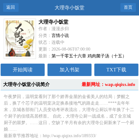
返回
大理寺小饭堂
首页
大理寺小饭堂
作者：漫漫步归
分类：
言情小说
状态：连载中
更新：2026-08-06T07:00:00
最新：
第一千零五十六章 鸡肉菌子汤（十五）
开始阅读
加入书架
TXT下载
大理寺小饭堂小说简介
最新网址：wap.qiqixs.info
午夜梦回，温明棠看到了那个娇养金屋的金雀美人的结局；梦醒之
后，换了个芯子的温明棠决定换条接地气的路走走……****去年年
末，京城各部衙门人员变动考评表流出，大理寺公厨以半年换了十二
个厨子的佳绩高居榜首。 自此，大理寺公厨一战成名，成了全京城
厨子的噩梦。……这日，空缺了半月有余的大理寺公厨新来了一个厨
娘……
最新章节推荐地址：http://wap.qiqixs.info/189333/