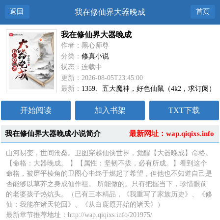
返回
我在修仙界大器晚成
首页
我在修仙界大器晚成
作者：黑心师尊
分类：
修真小说
状态：连载中
更新：2026-08-05T23:45:00
最新：
1359、五大魔神，好色仙鼠（4k2，求订阅）
开始阅读
加入书架
TXT下载
我在修仙界大器晚成小说简介
最新网址：wap.qiqixs.info
山河易变，世间沧桑。卫图穿越仙侠世界，觉醒【大器晚成】命格。
【命格：大器晚成。 】【属性：坚韧不拔，必有所成。】看到这个
命格，被磨平棱角的卫图心中终于燃起了希望，但他也不知道自己是
否能够以草芥之身成仙作祖。 所能做的。只有把握当下，珍惜眼前
的老婆孩子热炕头。（已有三本精品，《我重写了家族历史》、《修
仙：我能在诸天轮回》、《从白鹿原开始的诸天》）
最新章节推荐地址：http://wap.qiqixs.info/201975/