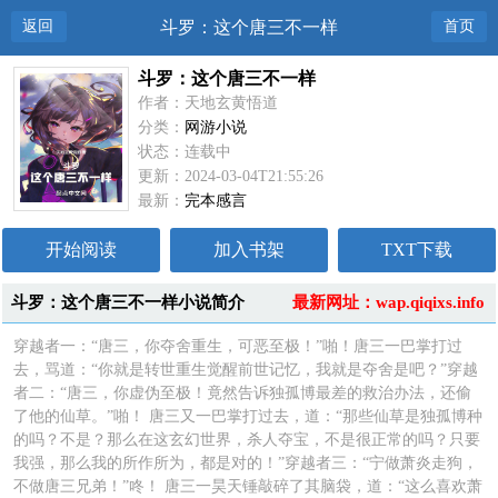
返回
斗罗：这个唐三不一样
首页
斗罗：这个唐三不一样
作者：天地玄黄悟道
分类：
网游小说
状态：连载中
更新：2024-03-04T21:55:26
最新：
完本感言
开始阅读
加入书架
TXT下载
斗罗：这个唐三不一样小说简介
最新网址：wap.qiqixs.info
穿越者一：“唐三，你夺舍重生，可恶至极！”啪！唐三一巴掌打过
去，骂道：“你就是转世重生觉醒前世记忆，我就是夺舍是吧？”穿越
者二：“唐三，你虚伪至极！竟然告诉独孤博最差的救治办法，还偷
了他的仙草。”啪！ 唐三又一巴掌打过去，道：“那些仙草是独孤博种
的吗？不是？那么在这玄幻世界，杀人夺宝，不是很正常的吗？只要
我强，那么我的所作所为，都是对的！”穿越者三：“宁做萧炎走狗，
不做唐三兄弟！”咚！ 唐三一昊天锤敲碎了其脑袋，道：“这么喜欢萧