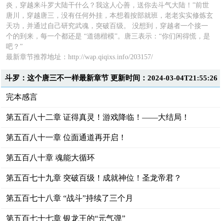
炎，穿越来斗罗大陆干什么？我这人心善，送你去斗气大陆！”前世
唐川，穿越唐三，没有任何外挂，本想着按部就班，老老实实修炼玄
天功，并通过自己研究武魂，突破百级。 没想到，穿越者一个接一
个的到来，每一个都还是 “道德楷模”。唐三表示：“你们闲得慌，是
吧？”
最新章节推荐地址：http://wap.qiqixs.info/203157/
斗罗：这个唐三不一样最新章节 更新时间：2024-03-04T21:55:26
完本感言
第五百八十二章 证得真灵！游戏降临！——大结局！
第五百八十一章 位面通道再开启！
第五百八十章 魂能大循环
第五百七十九章 突破百级！成就神位！圣龙帝君？
第五百七十八章 “战斗”持续了三个月
第五百七十七章 银龙王的“元气弹”