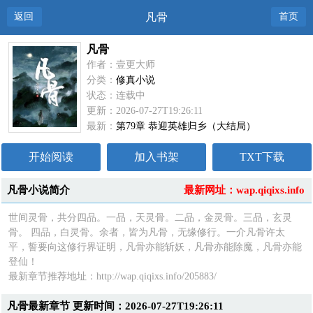
返回
凡骨
首页
凡骨
作者：壹更大师
分类：
修真小说
状态：连载中
更新：2026-07-27T19:26:11
最新：
第79章 恭迎英雄归乡（大结局）
开始阅读
加入书架
TXT下载
凡骨小说简介
最新网址：wap.qiqixs.info
世间灵骨，共分四品。一品，天灵骨。二品，金灵骨。三品，玄灵
骨。 四品，白灵骨。余者，皆为凡骨，无缘修行。一介凡骨许太
平，誓要向这修行界证明，凡骨亦能斩妖，凡骨亦能除魔，凡骨亦能
登仙！
最新章节推荐地址：http://wap.qiqixs.info/205883/
凡骨最新章节 更新时间：2026-07-27T19:26:11