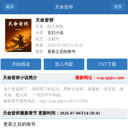
返回
天命皆烬
首页
天命皆烬
作者：阴天神隐
分类：
玄幻小说
状态：连载中
更新：2026-07-06T14:58:41
最新：
更新之后的推书
开始阅读
加入书架
TXT下载
天命皆烬小说简介
最新网址：wap.qiqixs.info
这个世道病了，须得用刀剑去治，用铁火去铸。诛暴政，伐无道。倾
天地，塑人间。 一切自手中剑始。
最新章节推荐地址：http://wap.qiqixs.info/211594/
天命皆烬最新章节 更新时间：2026-07-06T14:58:41
更新之后的推书