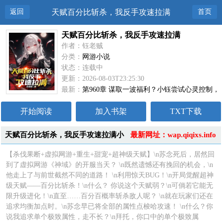
返回
天赋百分比斩杀，我反手攻速拉满
首页
天赋百分比斩杀，我反手攻速拉满
作者：钰老贼
分类：
网游小说
状态：连载中
更新：2026-08-03T23:25:30
最新：
第960章 谋取一波福利？小钰尝试心灵控制，
魔兄，对不住了！
开始阅读
加入书架
TXT下载
天赋百分比斩杀，我反手攻速拉满小
最新网址：wap.qiqixs.info
说简介
【杀伐果断+虚拟网游+重生+甜宠+超神级天赋】\n苏念死后，居然回
到了虚拟网游《神域》的开服当天？ \n既然遗憾还有挽回的机会，\n
他走上了与前世截然不同的道路！ \n利用惊天BUG！\n开局觉醒超神
级天赋——百分比斩杀！\n什么？ 你说这个天赋弱？\n可倘若它能无
限升级进化！\n直至……百分百概率斩杀敌人呢？ \n就在玩家们还在
追求均衡加点时。\n苏念早已将全部的属性点梭哈攻速！ \n什么？你
说我追求单个极致属性，走不长？\n拜托，你口中的单个极致属