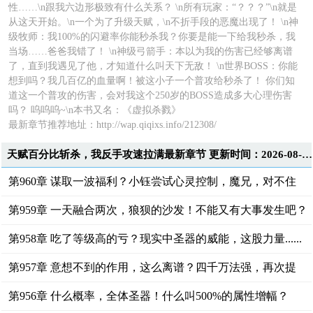
性……\n跟我六边形极致有什么关系？ \n所有玩家：“？？？”\n就是
从这天开始。\n一个为了升级天赋，\n不折手段的恶魔出现了！ \n神
级牧师：我100%的闪避率你能秒杀我？你要是能一下给我秒杀，我
当场……爸爸我错了！ \n神级弓箭手：本以为我的伤害已经够离谱
了，直到我遇见了他，才知道什么叫天下无敌！ \n世界BOSS：你能
想到吗？我几百亿的血量啊！被这小子一个普攻给秒杀了！ 你们知
道这一个普攻的伤害，会对我这个250岁的BOSS造成多大心理伤害
吗？ 呜呜呜~\n本书又名：《虚拟杀戮》
最新章节推荐地址：http://wap.qiqixs.info/212308/
天赋百分比斩杀，我反手攻速拉满最新章节 更新时间：2026-08-03T23:25:30
第960章 谋取一波福利？小钰尝试心灵控制，魔兄，对不住
了！
第959章 一天融合两次，狼狈的沙发！不能又有大事发生吧？
第958章 吃了等级高的亏？现实中圣器的威能，这股力量......
第957章 意想不到的作用，这么离谱？四千万法强，再次提
升！
第956章 什么概率，全体圣器！什么叫500%的属性增幅？