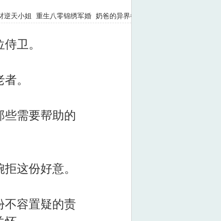
材逆天小姐
重生八零锦绣军婚
奶爸的异界餐厅
万族之劫
位侍卫。
老者。
那些需要帮助的
婉拒这份好意。
份不容置疑的责