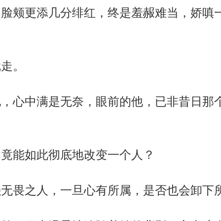
脸颊更添几分绯红，终是羞赧难当，娇嗔一
走。
，心中满是无奈，眼前的他，已非昔日那
竟能如此彻底地改变一个人？
无畏之人，一旦心有所属，是否也会卸下