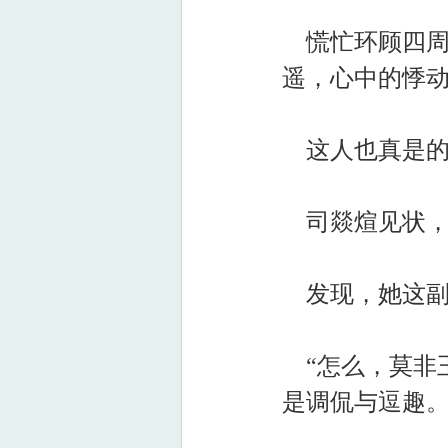
慌忙环顾四周
遥，心中的悸
这人也真是的
司燚煊见状，
发现，她这副
“怎么，莫非
是调侃与逗趣