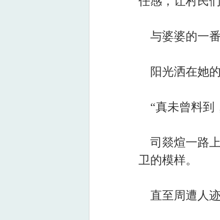
任感，让村民
与婆婆的一番
阳光洒在她的
“真未曾料到
司燚煊一路上
卫的模样。
直至周遭人迹