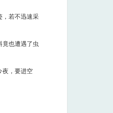
迹，若不迅速采
料竟也遭遇了虫
今夜，要进空