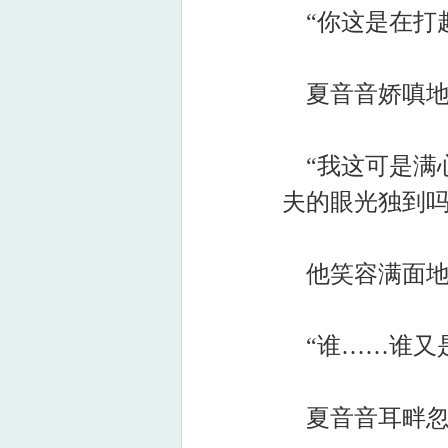
“你这是在打
夏音音娇嗔地
“我这可是满
夫的眼光独到吗
他笑容满面地
“谁……谁又
夏音音耳畔忽