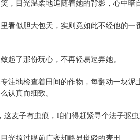
笑，目光温柔地追随着她的背影，心中暗
里看似胆大包天，实则竟如此不经他的一
敛起了那份玩心，不再轻易逗弄她。
专注地检查着田间的作物，每翻动一块泥
那么认真而细致。
，这麦子有虫痕，咱们得赶紧寻个法子驱虫
目光掠过眼前广袤却略显斑驳的麦田。