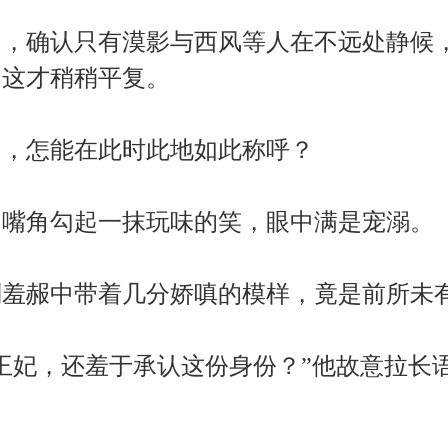
，确认只有漠影与西风等人在不远处静候
动这才稍稍平复。
，怎能在此时此地如此称呼？
嘴角勾起一抹玩味的笑，眼中满是宠溺。
羞赧中带着几分娇嗔的模样，竟是前所未
王妃，还羞于承认这份身份？”他故意拉长
。