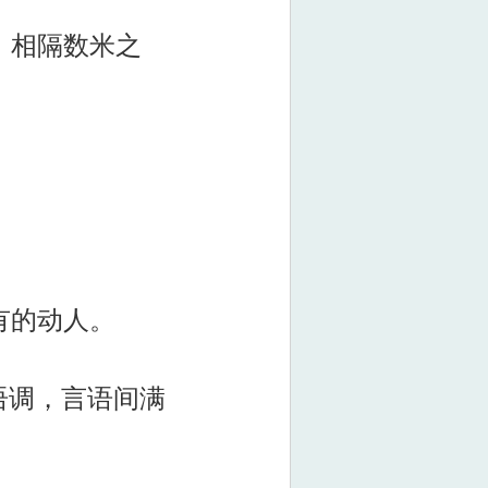
，相隔数米之
有的动人。
语调，言语间满