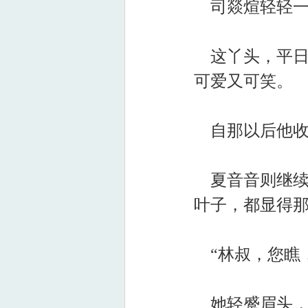
司燚煊轻轻一
这丫头，平日
可爱又可笑。
自那以后他收
夏音音则继续
叶子，都显得
“林叔，您瞧
她轻蹙眉头，