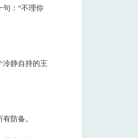
句：“不理你
个冷静自持的王
所有防备。