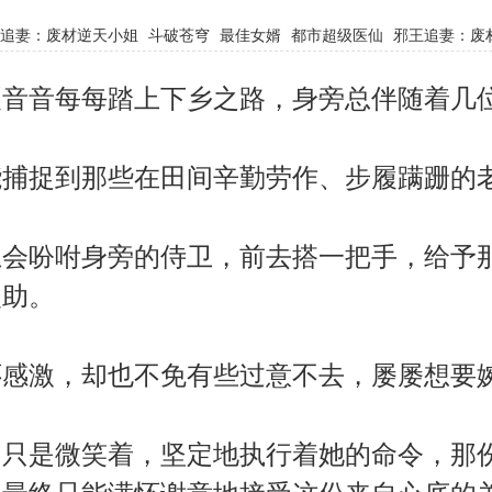
追妻：废材逆天小姐
斗破苍穹
最佳女婿
都市超级医仙
邪王追妻：废
音音每每踏上下乡之路，身旁总伴随着几
捕捉到那些在田间辛勤劳作、步履蹒跚的
会吩咐身旁的侍卫，前去搭一把手，给予
援助。
感激，却也不免有些过意不去，屡屡想要
只是微笑着，坚定地执行着她的命令，那