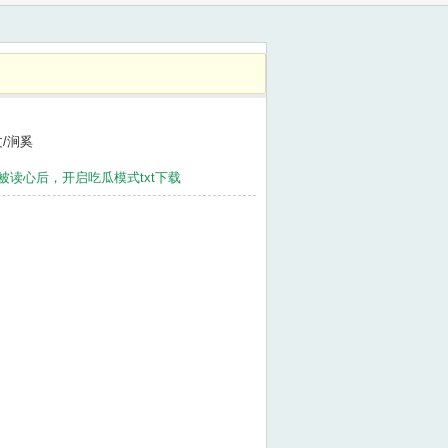
文/涧奚
被读心后，开启吃瓜模式txt下载