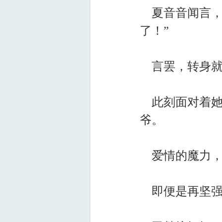
夏音音闻言，
了！”
言罢，转身就
此刻面对着她
爷。
爱情的魔力，
即便是再坚强