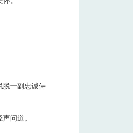
关怀。
脱脱一副忠诚侍
轻声问道。