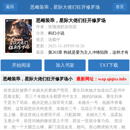
返回
恶雌装乖，星际大佬们狂开修罗场
首页
恶雌装乖，星际大佬们狂开修罗场
作者：玫瑰撞奶加倍甜
分类：
科幻小说
状态：连载中
更新：2025-11-20T09:56:26
最新：
第263章 狗就是要为主人冲锋陷阵，这样才有
当狗的价值
开始阅读
加入书架
TXT下载
恶雌装乖，星际大佬们狂开修罗场小
最新网址：wap.qiqixs.info
说简介
前世温软被两个未婚夫折磨难产而死，重生归来她才知道自己是书中
恶毒女配。 而三个未婚夫全都爱书中女主，她的好妹妹。重生归来
于是为了苟命，她决定抱上假哥哥大腿。 未婚夫一号，低贱半兽毒
黑蛇，这世就把你关狗笼里。未婚夫二号，花花公子海鲨，前世让她
染上瘾，那这世就让你爱而不得，只配舔脚。 未婚夫三号，温柔如
玉鹿少爷，前世对她的惨状置之不理，那这一世就冷暴力你。 想活
命，抱一个大腿怎么够。豪门顶流金龙，她勾。座山雕虎鲸大佬，她