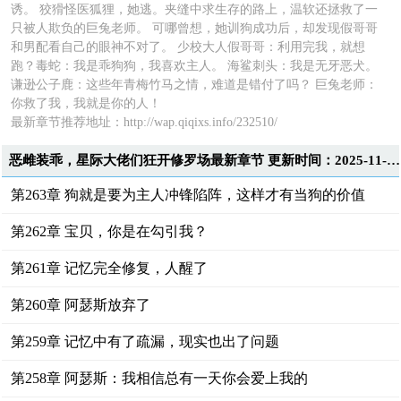
诱。 狡猾怪医狐狸，她逃。夹缝中求生存的路上，温软还拯救了一
只被人欺负的巨兔老师。 可哪曾想，她训狗成功后，却发现假哥哥
和男配看自己的眼神不对了。 少校大人假哥哥：利用完我，就想
跑？毒蛇：我是乖狗狗，我喜欢主人。 海鲨刺头：我是无牙恶犬。
谦逊公子鹿：这些年青梅竹马之情，难道是错付了吗？ 巨兔老师：
你救了我，我就是你的人！
最新章节推荐地址：http://wap.qiqixs.info/232510/
恶雌装乖，星际大佬们狂开修罗场最新章节 更新时间：2025-11-20T09:56:26
第263章 狗就是要为主人冲锋陷阵，这样才有当狗的价值
第262章 宝贝，你是在勾引我？
第261章 记忆完全修复，人醒了
第260章 阿瑟斯放弃了
第259章 记忆中有了疏漏，现实也出了问题
第258章 阿瑟斯：我相信总有一天你会爱上我的