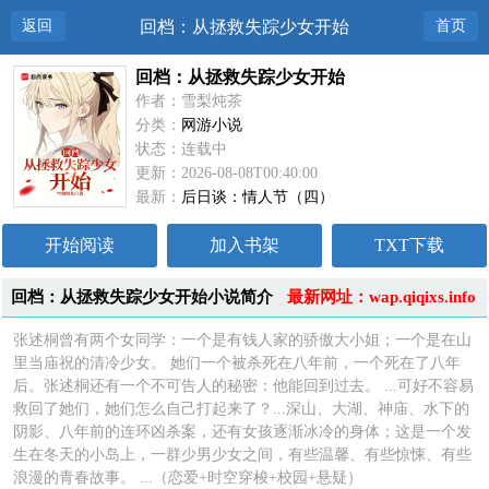
返回
回档：从拯救失踪少女开始
首页
回档：从拯救失踪少女开始
作者：雪梨炖茶
分类：
网游小说
状态：连载中
更新：2026-08-08T00:40:00
最新：
后日谈：情人节（四）
开始阅读
加入书架
TXT下载
回档：从拯救失踪少女开始小说简介
最新网址：wap.qiqixs.info
张述桐曾有两个女同学：一个是有钱人家的骄傲大小姐；一个是在山
里当庙祝的清冷少女。 她们一个被杀死在八年前，一个死在了八年
后。张述桐还有一个不可告人的秘密：他能回到过去。 ...可好不容易
救回了她们，她们怎么自己打起来了？...深山、大湖、神庙、水下的
阴影、八年前的连环凶杀案，还有女孩逐渐冰冷的身体；这是一个发
生在冬天的小岛上，一群少男少女之间，有些温馨、有些惊悚、有些
浪漫的青春故事。 ...（恋爱+时空穿梭+校园+悬疑）