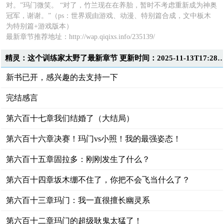
对。”玛门微笑。 “对了，竹兰现在在养胎，暂时不考虑重新成为神奥
冠军，谢谢。”（ps：世界观由游戏、动漫、特别篇合成，文中板木
为特别篇+游戏版本）
最新章节推荐地址：http://wap.qiqixs.info/235139/
精灵：这个训练家太野了最新章节 更新时间：2025-11-13T17
新书已开，感兴趣的去支持一下
完结感言
第六百十七章我们结婚了（大结局）
第六百十六章决赛！玛门vs小照！我的最强姿态！
第六百十五章固拉多：刚刚发生了什么？
第六百十四章坂木绷不住了，你把不会飞当什么了？
第六百十三章玛门：我一直很擅长幽灵系
第六百十二章玛门的超级耿鬼太猛了！