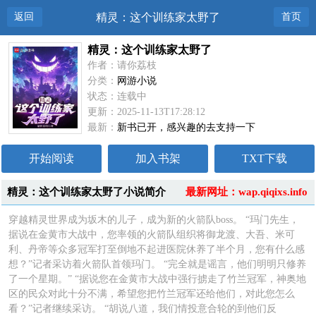
返回
精灵：这个训练家太野了
首页
精灵：这个训练家太野了
作者：请你荔枝
分类：
网游小说
状态：连载中
更新：2025-11-13T17:28:12
最新：
新书已开，感兴趣的去支持一下
开始阅读
加入书架
TXT下载
精灵：这个训练家太野了小说简介
最新网址：wap.qiqixs.info
穿越精灵世界成为坂木的儿子，成为新的火箭队boss。 “玛门先生，
据说在金黄市大战中，您率领的火箭队组织将御龙渡、大吾、米可
利、丹帝等众多冠军打至倒地不起进医院休养了半个月，您有什么感
想？”记者采访着火箭队首领玛门。 “完全就是谣言，他们明明只修养
了一个星期。” “据说您在金黄市大战中强行掳走了竹兰冠军，神奥地
区的民众对此十分不满，希望您把竹兰冠军还给他们，对此您怎么
看？”记者继续采访。 “胡说八道，我们情投意合轮的到他们反