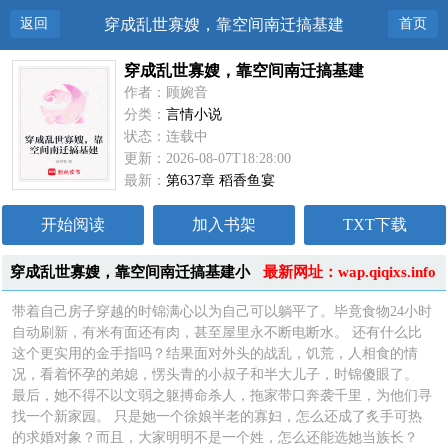
返回
穿成乱世寡嫂，靠空间南迁搞基建
首页
穿成乱世寡嫂，靠空间南迁搞基建
作者：顾婉音
分类：
言情小说
状态：连载中
更新：2026-08-07T18:28:00
最新：
第637章 稻香鱼宴
开始阅读
加入书架
TXT下载
穿成乱世寡嫂，靠空间南迁搞基建小
最新网址：wap.qiqixs.info
说简介
带着自己房子穿越的时锦满心以为自己可以躺平了。毕竟食物24小时
自动刷新，有米有面还有肉，甚至屋里永不断电断水。 还有什么比
这个更实用的金手指吗？结果面对外头的战乱，饥荒，人相食的情
况，看着怀孕的弟媳，愣头青的小叔子和半大儿子，时锦傻眼了。
最后，她不得不以文弱之躯搏命杀人，拖家带口奔袭千里，为他们寻
找一个新家园。 只是她一个徐娘半老的寡妇，怎么还成了炙手可热
的求婚对象？而且，大家明明不是一个姓，怎么还能选她当族长？