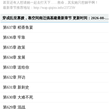
甚至还有人想请她一起去打天下……救命，其实她只想躺平啊！
最新章节推荐地址：http://wap.qiqixs.info/237259/
穿成乱世寡嫂，靠空间南迁搞基建最新章节 更新时间：2026-08-07T18:28:00
第637章 稻香鱼宴
第636章 牢靠
第635章 政策
第634章 发展
第633章 送给你
第632章 拜访
第631章 新刺史
第630章 大难不死
第629章 混战