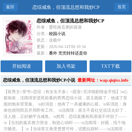
返回
恋综咸鱼，但顶流总想和我炒CP
首页
恋综咸鱼，但顶流总想和我炒CP
作者：爱吃南瓜粥的葵葵
分类：
校园小说
状态：连载中
更新：2026-04-14T00:10:34
最新：
番外 兜兜转转还是你
开始阅读
加入书架
TXT下载
恋综咸鱼，但顶流总想和我炒CP小说
最新网址：wap.qiqixs.info
简介
【双男主+穿书+恋综（有女生不多）+甜宠+无详细剧情金手指】\n心
脏病发，沈闻璟穿进死前看的男男恋综小说，原主跑路了，他成了里
面的炮灰背景板。 \n好消息：他有了一具健康的心脏。\n坏消息：身
体也很弱而且开局即有工作。 \n沈闻璟：原主不喜社交说话太好了，
没人烦，正好躺平当咸鱼。\n然而，恋综直播画风渐渐不对劲了——
\n【当别的嘉宾努力营业，制造心动时——\n沈闻璟：好困，找个地
方睡觉。 】\n【当绿茶主角受楚楚可怜，试图拉踩时——\n沈闻璟：