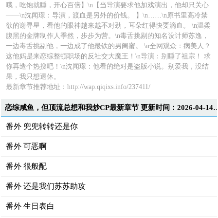
哦，吃饱就睡，开心百倍】\n【当导演要求他加戏演出，他却只关心
——\n沈闻璟：导演，渡血是另外的价钱。 】\n……\n原书里高冷禁
欲的谢寻星，看他的眼神越来越不对劲，耳朵红得快要滴血。 \n温柔
腹黑的金牌制作人季然，步步为营。\n毒舌挑剔的知名设计师苏逸，
一边毒舌挑剔他，一边成了他最铁的男闺蜜。 \n全网观众：病美人？
这他妈是来恋综整顿职场的反社交大魔王！\n导演：别睡了祖宗！ 求
你再造个热搜吧！\n沈闻璟：他看的绝对是盗版小说。别爱我，没结
果，我只想退休。
最新章节推荐地址：http://wap.qiqixs.info/237411/
恋综咸鱼，但顶流总想和我炒CP最新章节 更新时间：202
番外 兜兜转转还是你
番外 可恶啊
番外 很般配
番外 还是我们苏苏助攻
番外 生日表白