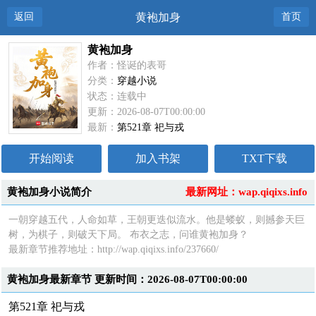
返回
黄袍加身
首页
黄袍加身
作者：怪诞的表哥
分类：
穿越小说
状态：连载中
更新：2026-08-07T00:00:00
最新：
第521章 祀与戎
开始阅读
加入书架
TXT下载
黄袍加身小说简介
最新网址：wap.qiqixs.info
一朝穿越五代，人命如草，王朝更迭似流水。他是蝼蚁，则撼参天巨
树，为棋子，则破天下局。 布衣之志，问谁黄袍加身？
最新章节推荐地址：http://wap.qiqixs.info/237660/
黄袍加身最新章节 更新时间：2026-08-07T00:00:00
第521章 祀与戎