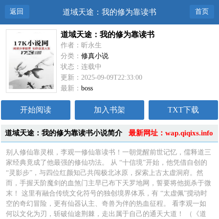
返回
道域天途：我的修为靠读书
首页
道域天途：我的修为靠读书
作者：昕永生
分类：
修真小说
状态：连载中
更新：2025-09-09T22:33:00
最新：
boss
开始阅读
加入书架
TXT下载
道域天途：我的修为靠读书小说简介
最新网址：wap.qiqixs.info
别人修仙靠灵根，李观一修仙靠读书！一朝觉醒前世记忆，儒释道三
家经典竟成了他最强的修仙功法。 从 “十信境”开始，他凭借自创的
“灵影步”，与四位红颜知己共闯极北冰原，探索上古太虚洞府。然
而，手握天阶魔剑的血煞门主早已布下天罗地网，誓要将他扼杀于微
末！ 这里有融合传统文化符号的独创境界体系，有 “太虚佩”搅动时
空的奇幻冒险，更有仙器认主、奇兽为伴的热血征程。 看李观一如
何以文化为刃，斩破仙途荆棘，走出属于自己的通天大道！ （《道