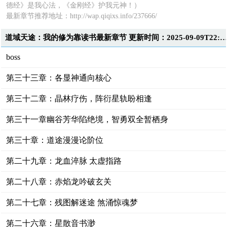
德经》是我心法，《金刚经》护我元神！）
最新章节推荐地址：http://wap.qiqixs.info/237666/
道域天途：我的修为靠读书最新章节 更新时间：2025-09-09T22:3
boss
第三十三章：各显神通向核心
第三十二章：晶林疗伤，阵衍星轨盼相逢
第三十一章幽谷芳华陷绝境，智勇双全暂栖身
第三十章：道途漫漫论阶位
第二十九章：龙血淬脉 太虚指路
第二十八章：赤焰龙吟破玄关
第二十七章：残图解迷途 煞涌惊魂梦
第二十六章：星散音书渺