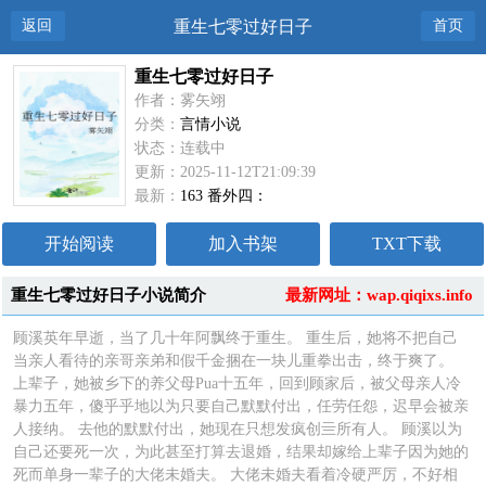
返回
重生七零过好日子
首页
重生七零过好日子
作者：雾矢翊
分类：
言情小说
状态：连载中
更新：2025-11-12T21:09:39
最新：
163 番外四：
开始阅读
加入书架
TXT下载
重生七零过好日子小说简介
最新网址：wap.qiqixs.info
顾溪英年早逝，当了几十年阿飘终于重生。 重生后，她将不把自己
当亲人看待的亲哥亲弟和假千金捆在一块儿重拳出击，终于爽了。
上辈子，她被乡下的养父母Pua十五年，回到顾家后，被父母亲人冷
暴力五年，傻乎乎地以为只要自己默默付出，任劳任怨，迟早会被亲
人接纳。 去他的默默付出，她现在只想发疯创亖所有人。 顾溪以为
自己还要死一次，为此甚至打算去退婚，结果却嫁给上辈子因为她的
死而单身一辈子的大佬未婚夫。 大佬未婚夫看着冷硬严厉，不好相