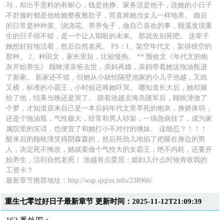
与，却出乎意料的有耐心，钱是他挣、家务活是他干，连她的小日子
不舒服时都是他给她整夜敷肚子，简直将她当女儿一样地养。 婚后
的日常是种种菜、浇浇花、养养兔子，做自己喜欢的事，顾溪发现重
生的日子很不错，是一个让人期盼的未来。 那就先别死吧。 这辈子
她想好好地活着，然后自然老死。 PS：1、架空年代文，架得很空的
那种。 2、种田文，家长里短，比较慢热。 ** 预收文《年代文的炮
灰开始养生》 顾映潼亲爸去世，亲妈再婚，亲妈带着她这拖油瓶进
了新家。 新家还不错，但她从小就怕隔壁池家的小儿子池越，又凶
又横，标准的小霸王，小时候还将她吓哭。 哪知道长大后，她却嫁
给了他，结果当晚还是哭了。 跟着池越去海岛随军后，顾映潼做了
个梦，才知道原来自己是一本后妈年代文里早死的炮灰，身娇体弱，
还是个拖油瓶，气性极大，经常和男人吵架，一场急病挂了，成为家
属院里的笑话，也便宜了和她打小不对付的继妹。 这能忍？！！！
醒来后的顾映潼笑得阴森森的，然后死劲儿地掐了把睡在身边的男
人，决定死不悔改，她就要做个气性大的女霸王，绝不内耗，还要开
始养生，活到自然老死！ 池越有点委屈：媳妇儿什么时候肯收我的
工资卡？
最新章节推荐地址：http://wap.qiqixs.info/238966/
重生七零过好日子最新章节 更新时间：2025-11-12T21:09:39