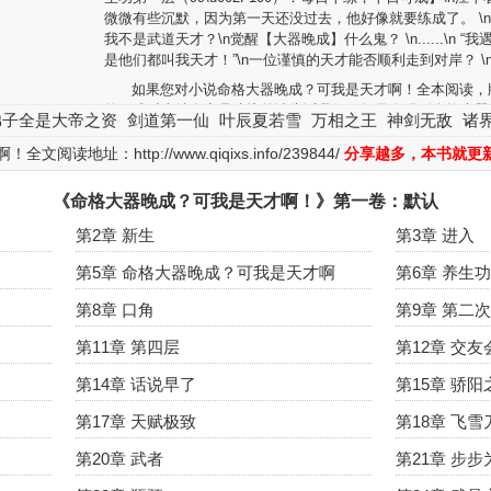
微微有些沉默，因为第一天还没过去，他好像就要练成了。 \n
我不是武道天才？\n觉醒【大器晚成】什么鬼？ \n......\n 
是他们都叫我天才！”\n一位谨慎的天才能否顺利走到对岸？ 
如果您对小说命格大器晚成？可我是天才啊！全本阅读，
的，或对本站有意见建议的请告诉我们，如果发现《命格大器
弟子全是大帝之资
剑道第一仙
叶辰夏若雪
万相之王
神剑无敌
诸
啊！》小说最新章节有错误请点击错误举报告诉我们。请支持
成？可我是天才啊！读者一定要到书店购买正版小说或者图书
啊！全文阅读地址：
http://www.qiqixs.info/239844/
分享越多，本书就更
各位书友要是觉得《命格大器晚成？可我是天才啊！》还
《命格大器晚成？可我是天才啊！》第一卷：默认
向您QQ群和微博里的朋友推荐哦！
第2章 新生
第3章 进入
第5章 命格大器晚成？可我是天才啊
第6章 养生
第8章 口角
第9章 第二
第11章 第四层
第12章 交友
第14章 话说早了
第15章 骄阳
第17章 天赋极致
第18章 飞
第20章 武者
第21章 步步