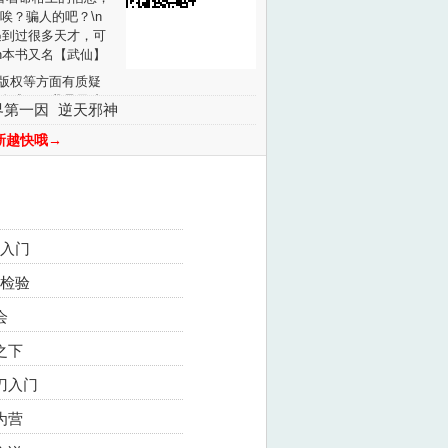
唉？骗人的吧？\n
“我遇到过很多天才，可
\n本书又名【武仙】
版权等方面有质疑
晚成？可我是天才
界第一因
逆天邪神
作者的命格大器晚
。
新越快哦→
不错的话请不要忘记
功入门
次检验
会
之下
雪刀入门
为营