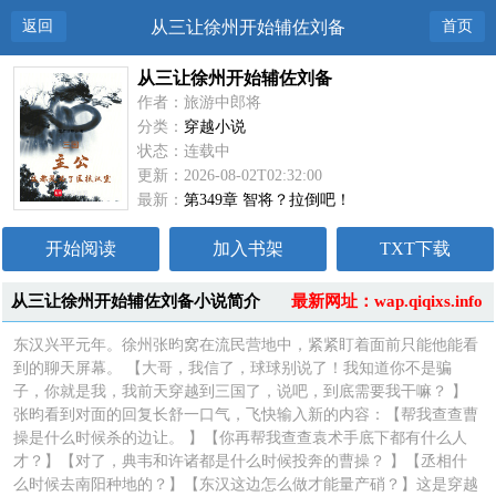
返回
从三让徐州开始辅佐刘备
首页
从三让徐州开始辅佐刘备
作者：旅游中郎将
分类：
穿越小说
状态：连载中
更新：2026-08-02T02:32:00
最新：
第349章 智将？拉倒吧！
开始阅读
加入书架
TXT下载
从三让徐州开始辅佐刘备小说简介
最新网址：wap.qiqixs.info
东汉兴平元年。徐州张昀窝在流民营地中，紧紧盯着面前只能他能看
到的聊天屏幕。 【大哥，我信了，球球别说了！我知道你不是骗
子，你就是我，我前天穿越到三国了，说吧，到底需要我干嘛？ 】
张昀看到对面的回复长舒一口气，飞快输入新的内容：【帮我查查曹
操是什么时候杀的边让。 】【你再帮我查查袁术手底下都有什么人
才？】【对了，典韦和许诸都是什么时候投奔的曹操？ 】【丞相什
么时候去南阳种地的？】【东汉这边怎么做才能量产硝？】这是穿越