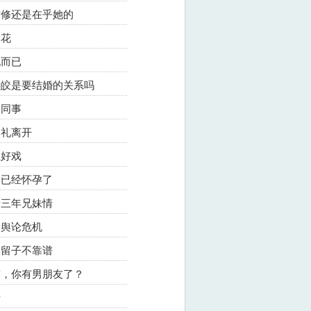
顾时修还是在乎她的
烟花
玩而已
和盛皎是要结婚的关系吗
绍同事
奕礼离开
上好戏
的确已经怀孕了
二十三年兄妹情
澜舆论危机
去父留子不靠谱
露露，你有男朋友了？
产