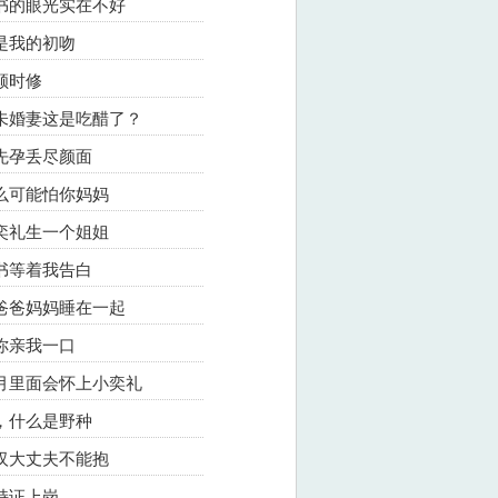
秘书的眼光实在不好
还是我的初吻
访顾时修
的未婚妻这是吃醋了？
婚先孕丢尽颜面
怎么可能怕你妈妈
小奕礼生一个姐姐
秘书等着我告白
督爸爸妈妈睡在一起
不你亲我一口
个月里面会怀上小奕礼
妈，什么是野种
子汉大丈夫不能抱
急持证上岗