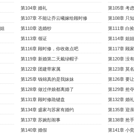
第104章 婚礼
第105章 
第107章 不能让乔云曦嫁给顾时修
第108章 
姐姐
第110章 选婚纱
第111章 白
第113章 领证
第114章 姐
第116章 顾时修，你收敛点吧
第117章 顾
第119章 新婚第二天戴绿帽子
第120章 
第122章 团建带家属
第123章 
第125章 钱锦真的是我妹妹
第126章 
第128章 做过伴娘都离婚了
第129章 抢
第131章 顾时修跪键盘
第132章 婚
第134章 盛家与苏家有婚约
第135章 迎
第137章 苏婉彤闹事
第138章 抢
第140章 婚假
第141章 小