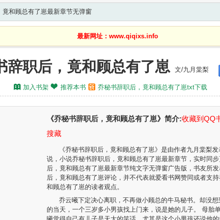
，竟和顾总有了崽最新章节无弹窗
最新网址：www.qiqixs.info
书辞职后，竟和顾总有了崽
文/九月棠梨
加入书架
推荐本书
乔秘书辞职后，竟和顾总有了崽txt下载
《乔秘书辞职后，竟和顾总有了崽》简介:
收藏到QQ
搜藏
《乔秘书辞职后，竟和顾总有了崽》是由作者九月棠梨发
说，小说
乔秘书辞职后，竟和顾总有了崽最新章节
，实时同步
后，竟和顾总有了崽最新章节纯文字无弹窗广告版，书友所发
后，竟和顾总有了崽评论，并不代表就爱看书网赞同或者支持
和顾总有了崽的读者观点。
乔云曦下定决心离职，不再做小顾总的牛马秘书。却没想
的当天，一个三岁多小男孩找上门来，说是她的儿子。 母胎
曦觉得自己有儿子是天大的笑话。尤其是这个小男孩还说他的