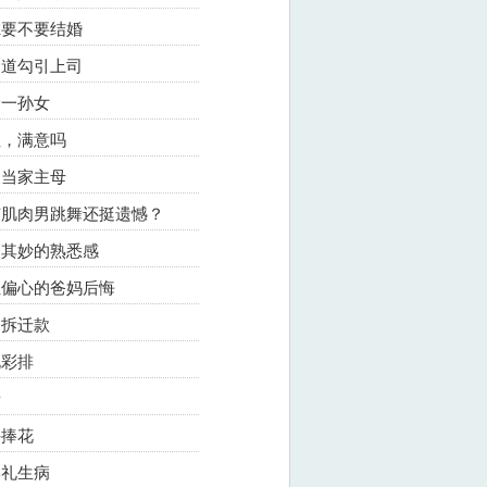
考虑要不要结婚
只知道勾引上司
捡一孙女
姐，满意吗
家当家主母
没有肌肉男跳舞还挺遗憾？
莫名其妙的熟悉感
要让偏心的爸妈后悔
夺拆迁款
礼彩排
亲
手捧花
奕礼生病