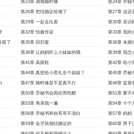
第23章 调戏顾时修
第24章 乔
第26章 把结婚证给领了
第27章 这
第29章 一起去出差
第30章 采
粹
第32章 怕被传染
第33章 我
弄脏了
第35章 回归宴
第36章 未
第38章 让妈妈怀上小妹妹的哦
第39章 我
第41章 高跟鞋
第42章 给
第44章 真想给小奕礼生个姐姐？
第45章 乔
为
第47章 顾时修是不是真不行
第48章 监
第50章 乔秘书会因此而吃醋
第51章 要
第53章 再亲我一遍
第54章 十
第56章 乔秘书和你哥哥不清白
第57章 妈
第59章 会尽快领结婚证的
第60章 男
第62章 你不想和我领证？
第63章 着