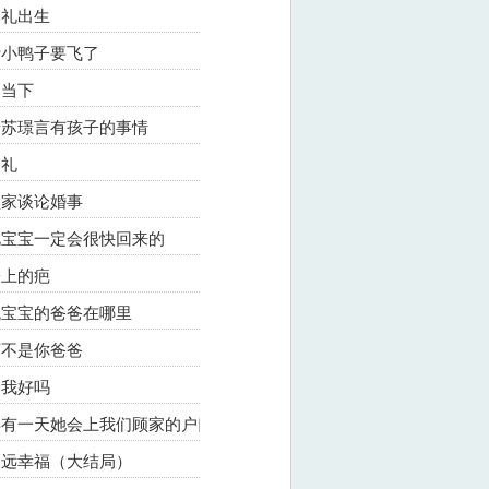
奕礼出生
免费小鸭子要飞了
受当下
瞒着苏璟言有孩子的事情
周礼
和盛家谈论婚事
奕礼宝宝一定会很快回来的
子上的疤
悦悦宝宝的爸爸在哪里
我可不是你爸爸
给我好吗
迟早有一天她会上我们顾家的户口本
会永远幸福（大结局）