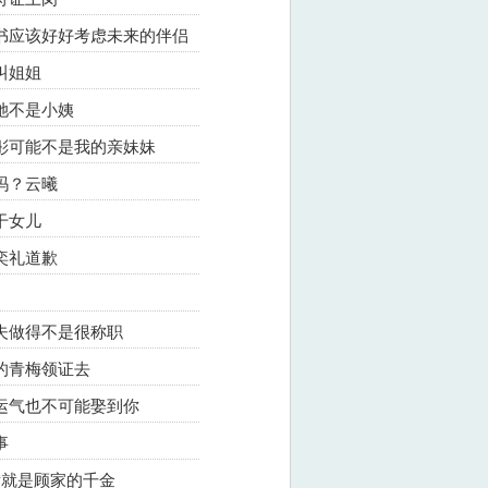
秘书应该好好考虑未来的伴侣
，叫姐姐
是她不是小姨
婉彤可能不是我的亲妹妹
以吗？云曦
作干女儿
小奕礼道歉
婚夫做得不是很称职
你的青梅领证去
有运气也不可能娶到你
事
以后就是顾家的千金