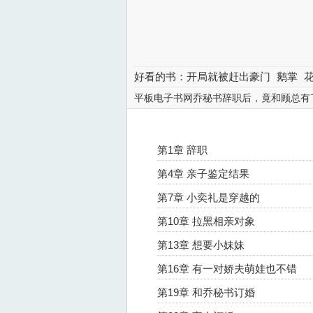
好看的书：
开局就被赶出豪门
鹅掌
平板电子书网乔秘书辞职后，竟和顾总有
第1章 辞职
第4章 亲子鉴定结果
第7章 小奕礼是穿越的
第10章 拉黑相亲对象
第13章 想要小妹妹
第16章 有一对娇夫萌娃也不错
第19章 和乔秘书订婚