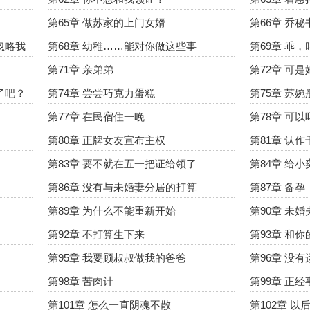
第65章 做苏家的上门女婿
第66章 乔
忽略我
第68章 幼稚……能对你做这些事
第69章 乖
第71章 亲弟弟
第72章 可
了吧？
第74章 尝尝巧克力蛋糕
第75章 苏
第77章 在民宿住一晚
第78章 可
第80章 正牌女友宣布主权
第81章 认
第83章 要不就在五一把证给领了
第84章 给
第86章 没有与未婚妻分居的打算
第87章 备孕
第89章 为什么不能重新开始
第90章 未
第92章 不打算生下来
第93章 和
第95章 我要顾叔叔做我的爸爸
第96章 没
第98章 苦肉计
第99章 正经
第101章 怎么一直阴魂不散
第102章 