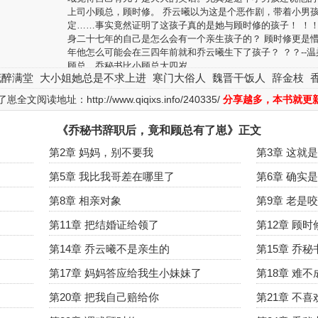
上司小顾总，顾时修。 乔云曦以为这是个恶作剧，带着小男
定……事实竟然证明了这孩子真的是她与顾时修的孩子！ ！
身二十七年的自己是怎么会有一个亲生孩子的？ 顾时修更是
年他怎么可能会在三四年前就和乔云曦生下了孩子？ ？？--温
顾总。乔秘书比小顾总大四岁。
花醉满堂
大小姐她总是不求上进
寒门大俗人
魏晋干饭人
辞金枝
如果您对小说乔秘书辞职后，竟和顾总有了崽全本阅读，
的，或对本站有意见建议的请告诉我们，如果发现《乔秘书辞
了崽全文阅读地址：
http://www.qiqixs.info/240335/
分享越多，本书就更
了崽》小说最新章节有错误请点击错误举报告诉我们。请支持
后，竟和顾总有了崽读者一定要到书店购买正版小说或者图书
《乔秘书辞职后，竟和顾总有了崽》正文
各位书友要是觉得《乔秘书辞职后，竟和顾总有了崽》还
第2章 妈妈，别不要我
第3章 这就
向您QQ群和微博里的朋友推荐哦！
第5章 我比我哥差在哪里了
第6章 确实
第8章 相亲对象
第9章 老是
第11章 把结婚证给领了
第12章 顾
第14章 乔云曦不是亲生的
第15章 乔
第17章 妈妈答应给我生小妹妹了
第18章 难
第20章 把我自己赔给你
第21章 不