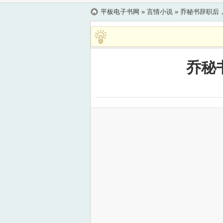
平板电子书网
» 言情小说 »
乔秘书辞职后
乔秘