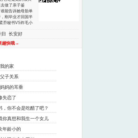
孩去做了亲子鉴
！谁能告诉她母胎单
懵，刚毕业才回国半
柔乔秘书VS炸毛小
香归
长安好
版权等方面有质疑
职后，竟和顾总有
新越快哦→
作者的乔秘书辞职
。
不错的话请不要忘记
是我的家
是父子关系
咬妈妈的耳垂
时修失恋了
秘书，你不会是吃醋了吧？
不成你真想和我生一个女儿
喜欢年龄小的