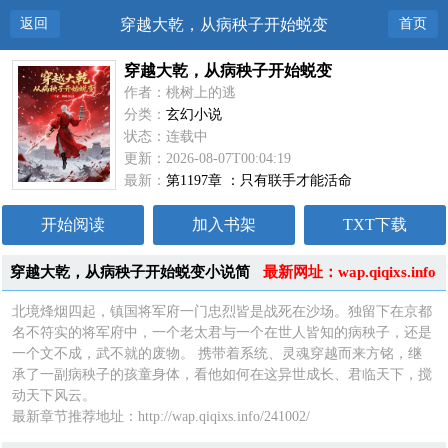
返回
穿越大乾，从病秧子开始蜕变
首页
穿越大乾，从病秧子开始蜕变
作者：桃树上的逃
分类：
玄幻小说
状态：连载中
更新：2026-08-07T00:04:19
最新：
第1197章 ：只有联手才能活命
开始阅读
加入书架
TXT下载
穿越大乾，从病秧子开始蜕变小说简
最新网址：wap.qiqixs.info
介
北境烽烟四起，镇国将军府一门忠烈皆是战死在沙场。独留下在京都
名不符实的将军府中，一个老太君与一个在世人皆知的病秧子，还是
一个文不成，武不就的废物。 携带着系统、灵魂穿越而来方铭，继
承了一副病秧子的孩童身体，看他如何在这异世成长、君临天下，搅
动天下风云。
最新章节推荐地址：http://wap.qiqixs.info/241002/