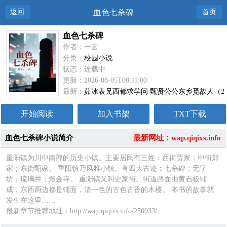
返回
血色七杀碑
首页
血色七杀碑
作者：一玄
分类：
校园小说
状态：连载中
更新：2026-08-05T08:11:00
最新：
茹冰表兄西都求学问 甄贤公公东乡觅故人（2
开始阅读
加入书架
TXT下载
血色七杀碑小说简介
最新网址：wap.qiqixs.info
重阳镇为川中南部的历史小镇。主要居民有三姓：西街贾家；中街郑
家；东街甄家。 重阳镇乃风雅小镇。有四大古迹：七杀碑；无字
坊；琉璃井；熔金寺。 重阳镇又叫史家街。街道路面由黄石板铺
成，东西两边都是铺面，清一色的古色古香的木楼。 本书的故事就
发生在这里……
最新章节推荐地址：http://wap.qiqixs.info/250933/