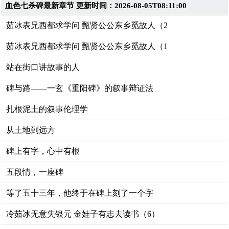
血色七杀碑最新章节 更新时间：2026-08-05T08:11:00
茹冰表兄西都求学问 甄贤公公东乡觅故人（2
茹冰表兄西都求学问 甄贤公公东乡觅故人（1
站在街口讲故事的人
碑与路——一玄《重阳碑》的叙事辩证法
扎根泥土的叙事伦理学
从土地到远方
碑上有字，心中有根
五段情，一座碑
等了五十三年，他终于在碑上刻了一个字
冷茹冰无意失银元 金娃子有志去读书（6）