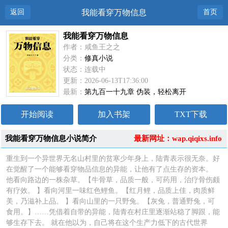
返回
我能看穿万物信息
首页
我能看穿万物信息
作者：咸鱼王之之
分类：
修真小说
状态：连载中
更新：2026-06-13T17:36:00
最新：
第九百一十九章 伪装，轻松离开
开始阅读
加入书架
TXT下载
我能看穿万物信息小说简介
最新网址：wap.qiqixs.info
重生到一个异世界无名山村里的贫寒少年身上，陆青表示很无奈。好
在觉醒了一个能够看穿物品信息的异能，让他有了点生存的资本。
他看向路边的一株杂草。【牛骨草，品质一般，可药用，治疗骨伤颇
有疗效。 】看向河里一味红色鲤鱼。【红月鲤，品质上佳，肉质鲜
美，乃滋补上品。 】看向山里的一只野兔。【灰兔，普通野兔，可
食用。】……凭借着自带的异能，陆青在村庄里逐渐站稳了脚跟，能
够生存下去。 就在他以为，自己将在这个生产力低下的古代世界