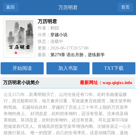
返回
万历明君
首页
万历明君
作者：鹤招
分类：
穿越小说
状态：连载中
更新：2026-06-17T20:57:00
最新：
第279章 语出月胁，逆练新学
开始阅读
加入书架
TXT下载
万历明君小说简介
最新网址：wap.qiqixs.info
公元1572年，距离明朝灭亡、山河沦丧还有72年。此时东南倭寇横
行，西北鞑靼叩关，地方兼并日重，军政疲惫百姓困苦，隆庆皇帝刚
刚驾崩。 石越却在此时，穿越到了历史上三十年不上朝的万历皇帝
朱翊钧身上。 好消息是，此时的朱翊钧，还没有登基。没来得及祸
害朝政。坏消息是，此时的朱翊钧，还没有登基。 司礼监掌印冯保
想做皇权代言人。首辅高拱想架空皇帝增强内阁。次辅张居正一心主
政推行新法。 唯一的指望，自己的生母李氏，还是动辄罚跪，逼他