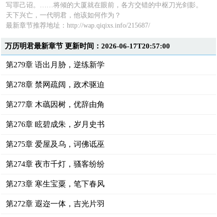
写罪己诏。……将倾的大厦就在眼前，各方交错的中枢刀光剑影。
天下兴亡，一代明君，他该如何作为？
最新章节推荐地址：http://wap.qiqixs.info/215687/
万历明君最新章节 更新时间：2026-06-17T20:57:00
第279章 语出月胁，逆练新学
第278章 禁网疏阔，政术驱迫
第277章 木蘤因树，优辞由角
第276章 眩碧成朱，岁月史书
第275章 爱屋及乌，诃佛诋巫
第274章 夜市千灯，骚客纷纷
第273章 寒生宝粟，笔下春风
第272章 遐迩一体，吉光片羽