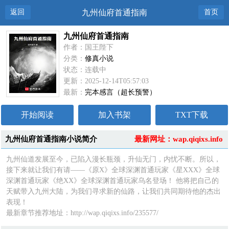
返回
九州仙府首通指南
首页
九州仙府首通指南
作者：国王陛下
分类：
修真小说
状态：连载中
更新：2025-12-14T05:57:03
最新：
完本感言（超长预警）
开始阅读
加入书架
TXT下载
九州仙府首通指南小说简介
最新网址：wap.qiqixs.info
九州仙道发展至今，已陷入漫长瓶颈，升仙无门，内忧不断。所以，
接下来就让我们有请——《原X》全球深渊首通玩家《星XXX》全球
深渊首通玩家《绝XX》全球深渊首通玩家乌名登场！ 他将把自己的
天赋带入九州大陆，为我们寻求新的仙路，让我们共同期待他的杰出
表现！
最新章节推荐地址：http://wap.qiqixs.info/235577/