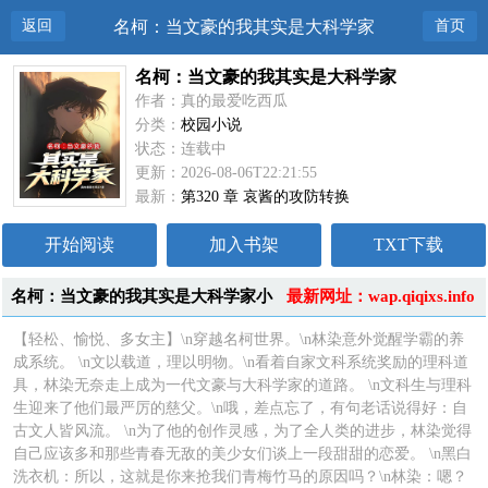
返回
名柯：当文豪的我其实是大科学家
首页
名柯：当文豪的我其实是大科学家
作者：真的最爱吃西瓜
分类：
校园小说
状态：连载中
更新：2026-08-06T22:21:55
最新：
第320 章 哀酱的攻防转换
开始阅读
加入书架
TXT下载
名柯：当文豪的我其实是大科学家小
最新网址：wap.qiqixs.info
说简介
【轻松、愉悦、多女主】\n穿越名柯世界。\n林染意外觉醒学霸的养
成系统。 \n文以载道，理以明物。\n看着自家文科系统奖励的理科道
具，林染无奈走上成为一代文豪与大科学家的道路。 \n文科生与理科
生迎来了他们最严厉的慈父。\n哦，差点忘了，有句老话说得好：自
古文人皆风流。 \n为了他的创作灵感，为了全人类的进步，林染觉得
自己应该多和那些青春无敌的美少女们谈上一段甜甜的恋爱。 \n黑白
洗衣机：所以，这就是你来抢我们青梅竹马的原因吗？\n林染：嗯？