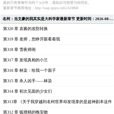
真的只有青梅竹马吗？\n少年，愿知识与智慧与你同在。
最新章节推荐地址：http://wap.qiqixs.info/243868/
名柯：当文豪的我其实是大科学家最新章节 更新时间：2026-08-06T22:21:55
第320 章 哀酱的攻防转换
第319 章 老师，您睁开眼看着我
第318 章 雪夜师闺
第317 章 发现真相的小兰
第316 章 林染：给我一个面子
第315 章 杀人凶手——林染
第314 章 初次见面的少女们
第313章 《关于我穿越到名柯世界却发现拿的是超神剧本这件
事》
第312 章 狐狸精的晚安吻