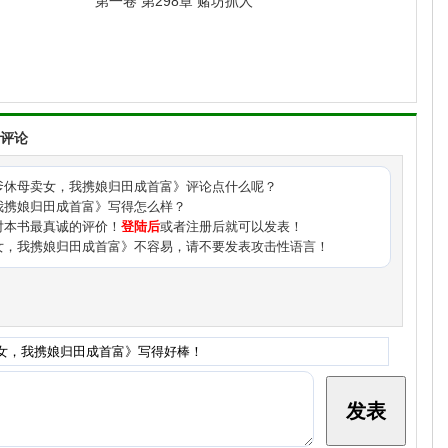
第一卷 第298章 赌坊抓人
评论
爹休母卖女，我携娘归田成首富
》评论点什么呢？
我携娘归田成首富》写得怎么样？
对本书最真诚的评价！
登陆后
或者注册后就可以发表！
女，我携娘归田成首富》不容易，请不要发表攻击性语言！