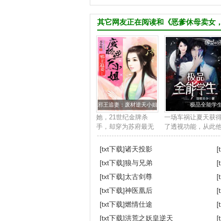
其它网友正在阅读和《恶爹休母卖女
邪王追妻：废材逆天小姐
极品全能学
她，21世纪金牌杀
一场车祸让夏天获
手，却穿为苏府最无
了透视功能，从此
用的废柴四小姐身
踏上了一条与众不
上。他，帝国晋王殿
的道路。 打篮球？
[txt下载]
诸天投影
[
下，冷酷邪魅强势霸
个挑五个。 围棋国
[txt下载]
狼与兄弟
[
道，天赋卓绝。世人
手？让你三颗子。 
皆知她是草包废材，
宝，我...
[txt下载]
太古剑尊
[
任意欺压凌辱，唯
[txt下载]
神医凰后
[
独...
[txt下载]
燃情仕途
[
[txt下载]
洪荒之妖皇逆天
[