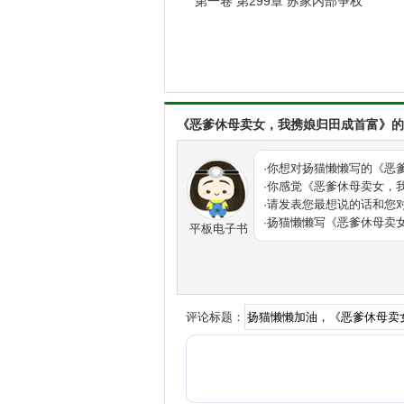
第一卷 第299章 苏家内部争权
《恶爹休母卖女，我携娘归田成首富》的
·你想对扬猫懒懒写的《
恶
·你感觉《恶爹休母卖女，
·请发表您最想说的话和您
·扬猫懒懒写《恶爹休母卖
平板电子书
评论标题：