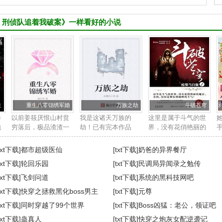
，刑侦队追着我破案》一样看好的小说
生
重生八零锦绣军婚
万族之劫
斗破苍穹
得
以前姜筱厌恨山村贫
我是这诸天万族的
这里是属于斗气的世
他
穷落后，极品渣渣一
劫！已有完本作品
界，没有花俏艳丽的
同
大堆，视带她逃离山
《全球高武》《重生
魔法，有的，仅仅是
一
村的人为恩人，却不
之财源滚滚》，没看
繁衍到巅峰的斗气！
txt下载]
都市超级医仙
[txt下载]
奶爸的异界餐厅
料他才是最可怕的犲
过的书友可以去看
新书等级制度：斗
txt下载]
轮回乐园
[txt下载]
民调局异闻录之勉传
鉴
狼虎犳。 直到惨死，
看，新书收藏一下慢
者，斗师，大斗师，
姜筱方知外公留给她
慢养。...
斗灵，斗王，斗皇，
txt下载]
飞剑问道
[txt下载]
系统的黑科技网吧
的是怎样...
斗宗，斗...
txt下载]
快穿之拯救黑化boss男主
[txt下载]
元尊
人
txt下载]
同时穿越了99个世界
[txt下载]
Boss凶猛：老公，领证吧
txt下载]
蛊真人
[txt下载]
快穿之炮灰女配逆袭记