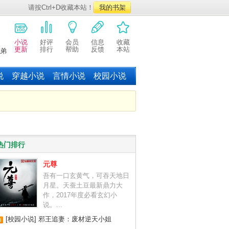
请按Ctrl+D收藏本站！
我的书架
小说
好评
会员
信息
收藏
更新
排行
帮助
反馈
本站
弟
说
穿越小说
言情小说
校园小说
热门排行
元尊
吾有一口玄黄气，可吞天地日
月星。天蚕土豆最新鼎力大
作，2017年度必看玄幻小
说。...
[校园小说]
邪王追妻：废材逆天小姐