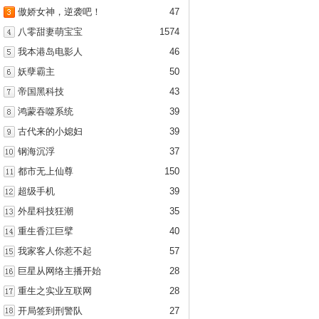
傲娇女神，逆袭吧！
47
八零甜妻萌宝宝
1574
我本港岛电影人
46
妖孽霸主
50
帝国黑科技
43
鸿蒙吞噬系统
39
古代来的小媳妇
39
钢海沉浮
37
都市无上仙尊
150
超级手机
39
外星科技狂潮
35
重生香江巨擘
40
我家客人你惹不起
57
巨星从网络主播开始
28
重生之实业互联网
28
开局签到刑警队
27