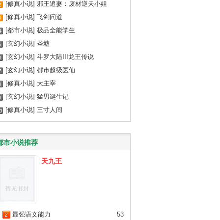
[修真小说]
邪王追妻：废材逆天小姐
[修真小说]
飞剑问道
[都市小说]
极品全能学生
[玄幻小说]
圣墟
[玄幻小说]
斗罗大陆III龙王传说
[玄幻小说]
都市超级医仙
[修真小说]
大主宰
[玄幻小说]
猛男诞生记
[修真小说]
三寸人间
都市小说推荐
天九王
最强语文能力
53