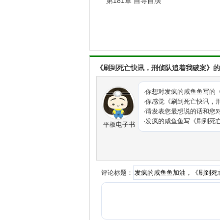
第181章 自导自演
大。
消息传开后，隔
呗？一个月就行！
“一天两千。”
《刷到死亡快讯，刑侦队追着我破案》的
“不借。”
·你想对发疯的咸鱼鱼写的
·你感觉《刷到死亡快讯，
·请发表您最想说的话和您
“五千。”周栩
·发疯的咸鱼鱼写《刷到死
平板电子书
客。”至于黎栀本
她正美滋滋地数
发疯的咸鱼鱼的
案
穿成候门主母
评论标题：