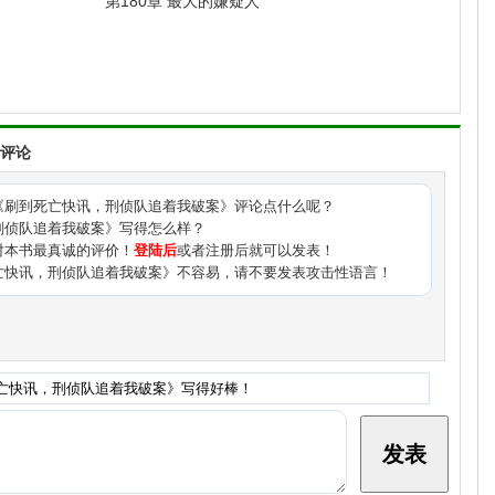
第180章 最大的嫌疑人
壁市局的人拎着果篮就来了，开口就是：“周队，黎栀借我们一个月
”周栩把果篮原封不动推回去：“不借。”
评论
《
刷到死亡快讯，刑侦队追着我破案
》评论点什么呢？
刑侦队追着我破案》写得怎么样？
对本书最真诚的评价！
登陆后
或者注册后就可以发表！
一米八几的个子往门口一杵：“黎栀是我们的人，谁也别想动。送
亡快讯，刑侦队追着我破案》不容易，请不要发表攻击性语言！
人？
着警局发的特聘顾问奖金红包。
其它作品：
预知厄运，我带警局躺赢了
刷到死亡快讯，刑侦队追着我破
，我虐渣被全城团宠
看见死亡倒计时，刑侦队被我带飞