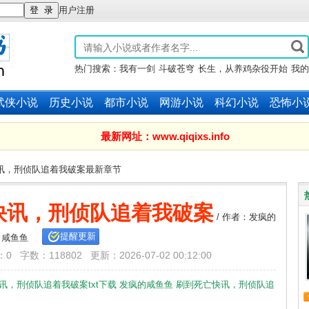
用户注册
热门搜索：
我有一剑
斗破苍穹
长生，从养鸡杂役开始
我的
子全是大帝之资
赤心巡天
武侠小说
历史小说
都市小说
网游小说
科幻小说
恐怖小
最新网址：www.qiqixs.info
快讯，刑侦队追着我破案最新章节
快讯，刑侦队追着我破案
/ 作者：发疯的
提醒更新
咸鱼鱼
字数：118802 更新：2026-07-02 00:12:00
讯，刑侦队追着我破案txt下载
发疯的咸鱼鱼
刷到死亡快讯，刑侦队追