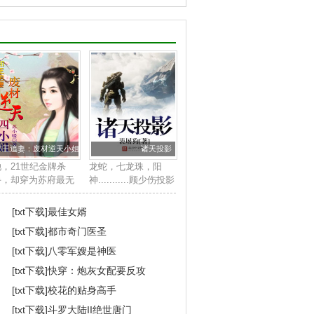
邪王追妻：废材逆天小姐
诸天投影
她，21世纪金牌杀
龙蛇，七龙珠，阳
手，却穿为苏府最无
神...........顾少伤投影
用的废柴四小姐身
诸天，一步步踏上征
上。他，帝国晋王殿
途，直至，霸凌诸
[txt下载]
最佳女婿
下，冷酷邪魅强势霸
天！...
[txt下载]
都市奇门医圣
道，武道天赋更是无
与伦比。世人皆知她
[txt下载]
八零军嫂是神医
是草包废柴女，人
[txt下载]
快穿：炮灰女配要反攻
...
[txt下载]
校花的贴身高手
[txt下载]
斗罗大陆II绝世唐门