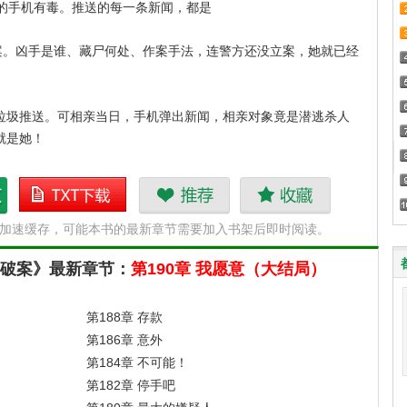
手机有毒。推送的每一条新闻，都是
凶案。凶手是谁、藏尸何处、作案手法，连警方还没立案，她就已经
垃圾推送。可相亲当日，手机弹出新闻，相亲对象竟是潜逃杀人
就是她！
电话，送相亲对象警局终身游。本以为这就是极限了。
侦
刷到死亡快讯，刑侦
推荐
收藏
条新闻接连弹出。远房亲戚突然办喜宴，席上的肉片，竟是婴孩尸
N加速缓存，可能本书的最新章节需要加入书架后即时阅读。
章
队追着我破案txt下载
破案》最新章节：
第190章 我愿意（大结局）
晚准时开播，粉丝百万，对着镜头笑靥如花，谁知，直播间背景里
竟然藏着一具尸体……她屡次精准预警，却被刑侦队视作疑点重重
第188章 存款
试探。
第186章 意外
第184章 不可能！
队长：“黎栀，看一眼手机，这案子线索断了。”副局长亲自端
第182章 停手吧
您坐，别站着，对脑细胞不好。”黎栀案子越破越多，名声越来越