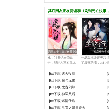
其它网友正在阅读和《刷到死亡快讯
邪王追妻：废材逆天小姐
极品全能学
她，21世纪金牌杀
一场车祸让夏天获
手，却穿为苏府最无
了透视功能，从此
用的废柴四小姐身
踏上了一条与众不
上。他，帝国晋王殿
的道路。 打篮球？
[txt下载]
诸天投影
[
下，冷酷邪魅强势霸
个挑五个。 围棋国
[txt下载]
狼与兄弟
[
道，天赋卓绝。世人
手？让你三颗子。 
皆知她是草包废材，
宝，我...
[txt下载]
太古剑尊
[
任意欺压凌辱，唯
[txt下载]
神医凰后
[
独...
[txt下载]
燃情仕途
[
[txt下载]
洪荒之妖皇逆天
[