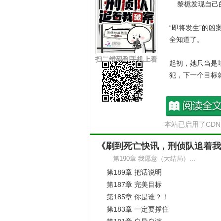
黎栀发现自己的
“即将发生”的
全知道了。
扫二维码到手机上看
起初，她只当是
犯，下一个目标
她反手一个报警
刷到死亡快讯，刑
没想到一条又一
本站已启用了CD
队追着我破案最新
体。
节
《刷到死亡快讯，刑侦队追着我
某网红直播间每
第190章 我愿意（大结局）...
那面墙，夹层里
第189章 把话说明
的嫌疑人，各种
第187章 完美目标
第185章 你是谁？！
后来……刑侦队
第183章 一定要撑住
茶：“黎老师，