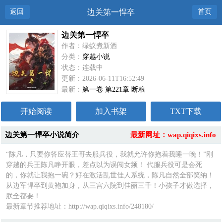
返回
边关第一悍卒
首页
边关第一悍卒
作者：绿蚁煮新酒
分类：
穿越小说
状态：连载中
更新：2026-06-11T16:52:49
最新：
第一卷 第221章 断粮
开始阅读
加入书架
TXT下载
边关第一悍卒小说简介
最新网址：wap.qiqixs.info
“陈凡，只要你答应替王哥去服兵役，我就允许你抱着我睡一晚！”刚
穿越的兵王陈凡睁开眼，差点以为误闯女频！ 代服兵役可是会死
的，你就让我抱一碗？好在激活乱世佳人系统，陈凡自然全部笑纳！
从边军悍卒到黄袍加身，从三宫六院到佳丽三千！小孩子才做选择，
朕全都要！
最新章节推荐地址：http://wap.qiqixs.info/248180/