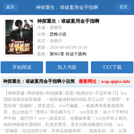
返回
神探重生：谁破案用金手指啊
首页
神探重生：谁破案用金手指啊
作者：墨燃乔
分类：
恐怖小说
状态：连载中
更新：2026-08-06T09:16:44
最新：
第961章 你这个舔狗
开始阅读
加入书架
TXT下载
神探重生：谁破案用金手指啊小说简
最新网址：wap.qiqixs.info
介
【神探穿越+系统辅助+刑侦破案+甜宠+情感拉扯+不定时发刀】\n\n
国际顶级侦探苏御霖，一朝穿越成林城刑侦队里公认的 “小透明”，本
想安稳 “混编制”，摸鱼度日。\n\n可偏偏，一桩桩离奇悬案接踵而
至，也让他这个 “透明人”再也藏不住了。\n\n支队长：这小子平时闷
声不响，能行吗？ \n\n一战成名后，他屡破奇案！\n\n当所有人都为
他的神级操作震惊时，队里的警花，美女法医俏脸微红问他：\n\n
“苏御霖，经过缜密分析，所有证据都表明……我喜欢你。你，认罪