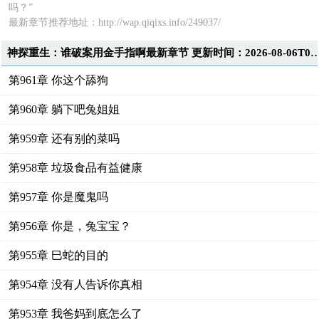
吗？”
最新章节推荐地址：http://wap.qiqixs.info/249037/
神探重生：谁破案用金手指啊最新章节 更新时间：2026-08-0
第961章 你这个舔狗
第960章 躺下吧兔姐姐
第959章 还有别的菜吗
第958章 垃圾食品有益健康
第957章 你是魔鬼吗
第956章 你是，兔宝宝？
第955章 巳蛇的目的
第954章 没有人告诉你真相
第953章 我爸妈到底怎么了