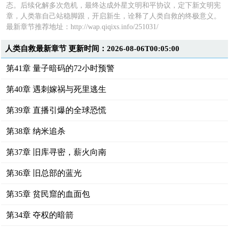
态。后续化解多次危机，最终达成外星文明和平协议，定下新文明宪
章，人类靠自己站稳脚跟，开启新生，诠释了人类自救的终极意义。
最新章节推荐地址：http://wap.qiqixs.info/251031/
人类自救最新章节 更新时间：2026-08-06T00:05:00
第41章 量子暗码的72小时预警
第40章 遇刺嫁祸与死里逃生
第39章 直播引爆的全球恐慌
第38章 纳米追杀
第37章 旧库寻密，薪火向南
第36章 旧总部的蓝光
第35章 贫民窟的血面包
第34章 夺权的暗箭