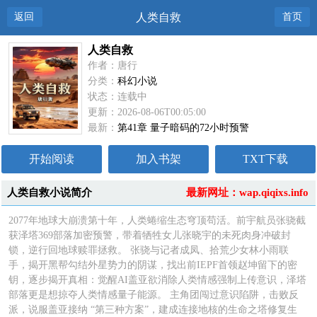
返回
人类自救
首页
人类自救
作者：唐行
分类：
科幻小说
状态：连载中
更新：2026-08-06T00:05:00
最新：
第41章 量子暗码的72小时预警
开始阅读
加入书架
TXT下载
人类自救小说简介
最新网址：wap.qiqixs.info
2077年地球大崩溃第十年，人类蜷缩生态穹顶苟活。前宇航员张骁截
获泽塔369部落加密预警，带着牺牲女儿张晓宇的未死肉身冲破封
锁，逆行回地球赎罪拯救。 张骁与记者成凤、拾荒少女林小雨联
手，揭开黑帮勾结外星势力的阴谋，找出前IEPF首领赵坤留下的密
钥，逐步揭开真相：觉醒AI盖亚欲消除人类情感强制上传意识，泽塔
部落更是想掠夺人类情感量子能源。 主角团闯过意识陷阱，击败反
派，说服盖亚接纳 “第三种方案”，建成连接地核的生命之塔修复生