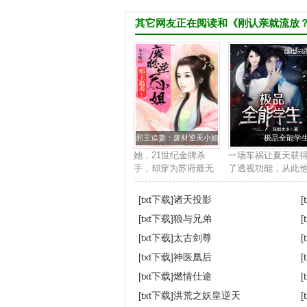
其它网友正在阅读和《刚认亲就流放
邪王追妻：废材逆天小姐
极品全能学
她，21世纪金牌杀
一场车祸让夏天获
手，却穿为苏府最无
了透视功能，从此
用的废柴四小姐身
踏上了一条与众不
上。他，帝国晋王殿
的道路。 打篮球？
[txt下载]
诸天投影
[
下，冷酷邪魅强势霸
个挑五个。 围棋国
[txt下载]
狼与兄弟
[
道，天赋卓绝。世人
手？让你三颗子。 
皆知她是草包废材，
宝，我...
[txt下载]
太古剑尊
[
任意欺压凌辱，唯
[txt下载]
神医凰后
[
独...
[txt下载]
燃情仕途
[
[txt下载]
洪荒之妖皇逆天
[