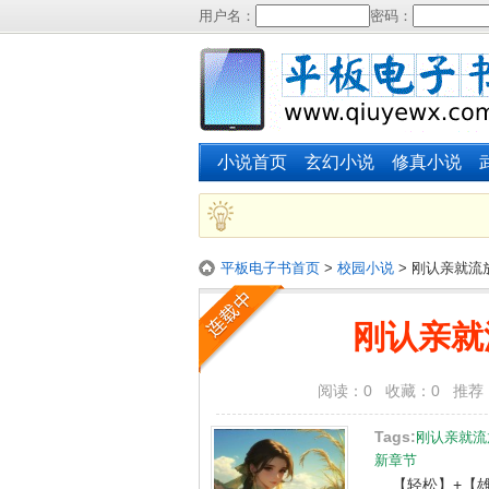
用户名：
密码：
小说首页
玄幻小说
修真小说
平板电子书首页
>
校园小说
> 刚认亲就
刚认亲就
阅读：0 收藏：0 推荐：0 
Tags:
刚认亲就流
新章节
【轻松】+【雄