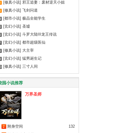
[修真小说]
邪王追妻：废材逆天小姐
[修真小说]
飞剑问道
[都市小说]
极品全能学生
[玄幻小说]
圣墟
[玄幻小说]
斗罗大陆III龙王传说
[玄幻小说]
都市超级医仙
[修真小说]
大主宰
[玄幻小说]
猛男诞生记
[修真小说]
三寸人间
校园小说推荐
万界圣师
附身空间
132