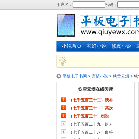
用户名：
密码：
小说首页
玄幻小说
修真小说
平板电子书网
>
言情小说
>
铁雪云烟
> 
铁雪云烟在线阅读
1
（七千五百三十二）我补
2
（七千五百三十一）某次
3
（七千五百三十）都说
4
（七千五百二十九）给人
5
（七千五百二十八）白答