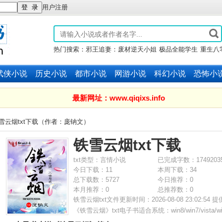
用户注册
热门搜索：
邪王追妻：废材逆天小姐
极品全能学生
重生八
锦绣军婚
万族之劫
斗破苍穹
武侠小说
历史小说
都市小说
网游小说
科幻小说
恐怖小
最新网址：www.qiqixs.info
铁雪云烟txt下载（作者：庞钠文）
铁雪云烟txt下载
txt类型：言情小说
已完成字数：1749203
今日下载：11
本周下载：34
总下载数：5727
今日推荐：0
本月推荐：0
总推荐数：0
铁雪云烟txt文件更新时间：2026-08-08 23:02:5
《
铁雪云烟
》txt电子书适合系统：win8/win7/vista/win2