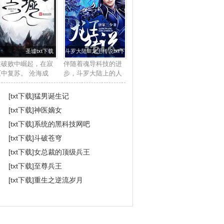
圣墟txt下载
斗罗大陆III龙王传说txt下载
在破败中崛起，在寂
伴随着魂导科技的进
灭中复苏。 沧海成
步，斗罗大陆上的人
尘，雷电枯竭，那一
类征服了海洋，又发
缕幽雾又一次临近大
现了两片大陆。魂兽
[txt下载]
猛男诞生记
地，世间的枷锁被打
也随着人类魂师的猎
[txt下载]
神医嫡女
开了，一个全新的世
杀无度走向灭亡，沉
界就此揭开神秘的一
睡无数年的魂兽之王
[txt下载]
系统的黑科技网吧
…… ...
在星斗大森林最后...
[txt下载]
斗破苍穹
[txt下载]
女总裁的顶级兵王
[txt下载]
至尊兵王
[txt下载]
重生之逆流岁月