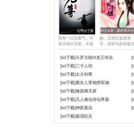
元尊txt下载
邪王追妻：废材逆天小姐
吾有一口玄黄气，可
她，21世纪金牌杀
吞天地日月星。天蚕
手，却穿为苏府最
土豆最新鼎力大作，
用的废柴四小姐身
2017年度必看玄幻小
上。他，帝国晋王
[txt下载]
斗罗大陆III龙王传说
[
说。...
下，冷酷邪魅强势
[txt下载]
三寸人间
[
道，天赋卓绝。世
皆知她是草包废材
[txt下载]
太古剑尊
[
任意欺压凌辱，唯
[txt下载]
重生八零锦绣军婚
[
独...
[txt下载]
修真聊天群
[
[txt下载]
凡人修仙传仙界篇
[
[txt下载]
神医凰后
[
[txt下载]
最强狂兵