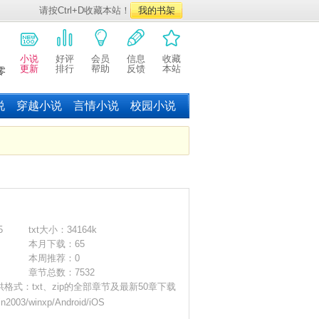
请按Ctrl+D收藏本站！
我的书架
小说
好评
会员
信息
收藏
更新
排行
帮助
反馈
本站
零
说
穿越小说
言情小说
校园小说
5
txt大小：34164k
本月下载：65
本周推荐：0
章节总数：7532
4 提供格式：txt、zip的全部章节及最新50章下载
003/winxp/Android/iOS