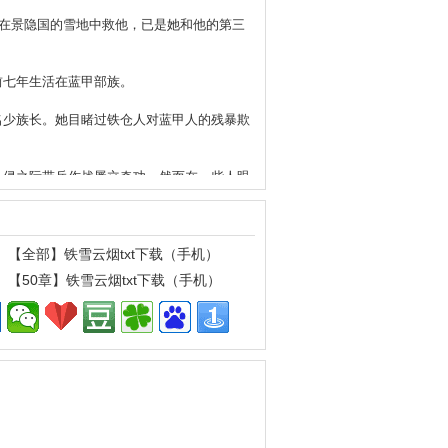
在景隐国的雪地中救他，已是她和他的第三
前七年生活在蓝甲部族。
名少族长。她目睹过铁仓人对蓝甲人的残暴欺
入侵之际带兵作战屡立奇功，然而在一些人眼
世穿越回第三世后，拯救大计遭大变故，终于
【全部】铁雪云烟txt下载（手机）
【50章】铁雪云烟txt下载（手机）
第一世的故事开始于
流使用，如果你喜欢庞钠文写的铁雪云烟txt
书下载
的支持！