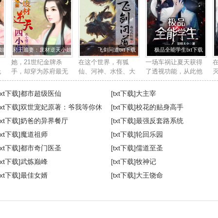
txt下载
邪王追妻：废材逆天小姐txt下载
飞剑问道txt下载
极品全能学生txt下载
她，21世纪金牌杀
在这个世界，有狐
一场车祸让夏天获得
无
手，却穿为苏府最无
仙、河神、水怪、大
了透视功能，从此他
用的废柴四小姐身
妖，也有求长生的修
踏上了一条与众不同
殿
上。他，帝国晋王殿
行者。 修行者们， 开
的道路。 打篮球？一
txt下载]
都市超级医仙
[txt下载]
大主宰
霸
下，冷酷邪魅强势霸
法眼，可看妖魔鬼
个挑五个。 围棋国
txt下载]
双世宠妃原著：爷我等你休
[txt下载]
校花的贴身高手
人
道，武道天赋更是无
怪。 炼一口飞剑，可
手？让你三颗子。 鉴
，
与伦比。世人皆知她
千里杀敌。 ...
宝，我...
妻
txt下载]
奶爸的异界餐厅
[txt下载]
最强反套路系统
是草包废柴女，人
角
txt下载]
魔道祖师
[txt下载]
轮回乐园
人...
txt下载]
都市奇门医圣
[txt下载]
儒道至圣
txt下载]
武炼巅峰
[txt下载]
牧神记
txt下载]
最佳女婿
[txt下载]
大王饶命