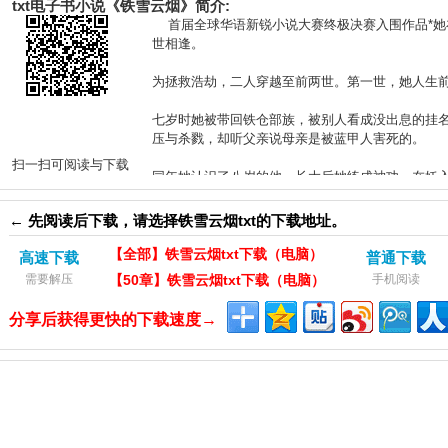
txt电子书小说《铁雪云烟》简介:
首届全球华语新锐小说大赛终极决赛入围作品*她
世相逢。
为拯救浩劫，二人穿越至前两世。第一世，她人生
七岁时她被带回铁仓部族，被别人看成没出息的挂
压与杀戮，却听父亲说母亲是被蓝甲人害死的。
扫一扫可阅读与下载
同年她认识了八岁的他。长大后她练成神功，在妖
里她却是恶魔。
← 先阅读后下载，请选择铁雪云烟txt的下载地址。
后来，他为何决定用自己的命去换她的命？从第二
看到的活路会不会正是绝路？
【全部】铁雪云烟txt下载（电脑）
高速下载
普通下载
需要解压
【50章】铁雪云烟txt下载（电脑）
手机阅读
一生光阴，三世悲欢，一座铁雪塔成了永恒见证。*
分享后获得更快的下载速度→
“（一百八十二）穿越”*本文开始写于2009年
本站提供小说《铁雪云烟》txt下载服务，供学习交
电子书请购买正版阅读，感谢你对
铁雪云烟txt电子