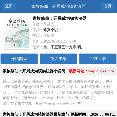
返回
家族修仙：开局成为镇族法器
首页
家族修仙：开局成为镇族法器
作者：季越人
分类：
修真小说
状态：连载中
更新：2026-08-06T20:39:00
最新：
第一千五百五十九章 明川
开始阅读
加入书架
TXT下载
家族修仙：开局成为镇族法器小说简
最新网址：wap.qiqixs.info
介
陆江仙熬夜猝死，残魂却附在了一面满是裂痕的青灰色铜镜上，飘落
到了浩瀚无垠的修仙世界。 凶险难测的大黎山，眉尺河旁小小的村
落，一个小家族拾到了这枚镜子，于是传仙道授仙法，开启波澜壮阔
的新时代。 (家族修仙，不圣母，种田，无系统，群像文)
最新章节推荐地址：http://wap.qiqixs.info/197010/
家族修仙：开局成为镇族法器最新章节 更新时间：2026-08-0