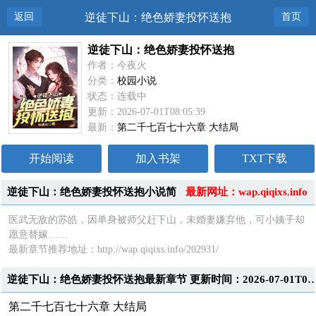
返回
逆徒下山：绝色娇妻投怀送抱
首页
逆徒下山：绝色娇妻投怀送抱
作者：今夜火
分类：
校园小说
状态：连载中
更新：2026-07-01T08:05:39
最新：
第二千七百七十六章 大结局
开始阅读
加入书架
TXT下载
逆徒下山：绝色娇妻投怀送抱小说简
最新网址：wap.qiqixs.info
介
医武无敌的苏皓，因单身被师父赶下山，未婚妻嫌弃他，可小姨子却
愿意替嫁……
最新章节推荐地址：http://wap.qiqixs.info/202931/
逆徒下山：绝色娇妻投怀送抱最新章节 更新时间：2026-07-0
第二千七百七十六章 大结局