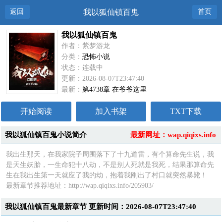
返回
我以狐仙镇百鬼
首页
我以狐仙镇百鬼
作者：紫梦游龙
分类：
恐怖小说
状态：连载中
更新：2026-08-07T23:47:40
最新：
第4738章 在爷爷这里
开始阅读
加入书架
TXT下载
我以狐仙镇百鬼小说简介
最新网址：wap.qiqixs.info
我出生那天，在我家院子周围落下了十九道雷，有个算命先生说，我
是天生妖胎，一生命犯十八劫，不是别人死就是我死，结果那算命先
生在我出生第一天就应了我的劫，抱着我刚出了村口就突然暴毙！
最新章节推荐地址：http://wap.qiqixs.info/205903/
我以狐仙镇百鬼最新章节 更新时间：2026-08-07T23:47:40