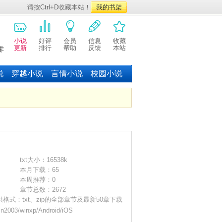
请按Ctrl+D收藏本站！
我的书架
小说
好评
会员
信息
收藏
更新
排行
帮助
反馈
本站
零
说
穿越小说
言情小说
校园小说
txt大小：16538k
本月下载：65
本周推荐：0
章节总数：2672
4 提供格式：txt、zip的全部章节及最新50章下载
003/winxp/Android/iOS