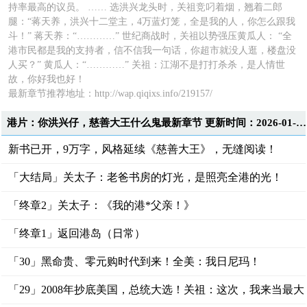
持率最高的议员。 …… 选洪兴龙头时，关祖竞叼着烟，翘着二郎
腿：“蒋天养，洪兴十二堂主，4万蓝灯笼，全是我的人，你怎么跟我
斗！” 蒋天养：“…………” 世纪商战时，关祖以势强压黄瓜人： “全
港市民都是我的支持者，信不信我一句话，你超市就没人逛，楼盘没
人买？” 黄瓜人：“…………” 关祖：江湖不是打打杀杀，是人情世
故，你好我也好！
最新章节推荐地址：http://wap.qiqixs.info/219157/
港片：你洪兴仔，慈善大王什么鬼最新章节 更新时间：2026-01-20T17:44:38
新书已开，9万字，风格延续《慈善大王》，无缝阅读！
「大结局」关太子：老爸书房的灯光，是照亮全港的光！
「终章2」关太子：《我的港*父亲！》
「终章1」返回港岛（日常）
「30」黑命贵、零元购时代到来！全美：我日尼玛！
「29」2008年抄底美国，总统大选！关祖：这次，我来当最大