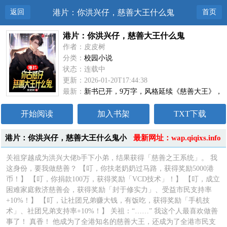
返回
港片：你洪兴仔，慈善大王什么鬼
首页
港片：你洪兴仔，慈善大王什么鬼
作者：皮皮树
分类：
校园小说
状态：连载中
更新：2026-01-20T17:44:38
最新：
新书已开，9万字，风格延续《慈善大王》，
无缝阅读！
开始阅读
加入书架
TXT下载
港片：你洪兴仔，慈善大王什么鬼小
最新网址：wap.qiqixs.info
说简介
关祖穿越成为洪兴大佬b手下小弟，结果获得「慈善之王系统」。 我
这身份，要我做慈善？ 【叮，你扶老奶奶过马路，获得奖励5000港
币！】 【叮，你捐款100万，获得奖励「VCD技术」！】 【叮，成立
困难家庭救济慈善会，获得奖励「封于修实力」、受益市民支持率
+10%！】 【叮，让社团兄弟赚大钱，有饭吃，获得奖励「手机技
术」、社团兄弟支持率+10%！】 关祖：“……” 我这个人最喜欢做善
事了！ 真香！ 他成为了全港知名的慈善大王，还成为了全港市民支