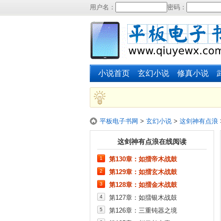
用户名：
密码：
小说首页
玄幻小说
修真小说
平板电子书网
>
玄幻小说
>
这剑神有点浪
这剑神有点浪在线阅读
1
第130章：如擂帝木战鼓
2
第129章：如擂玄木战鼓
3
第128章：如擂金木战鼓
4
第127章：如擂银木战鼓
5
第126章：三重钝器之境