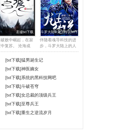
圣墟txt下载
斗罗大陆III龙王传说txt下载
在破败中崛起，在寂
伴随着魂导科技的进
灭中复苏。 沧海成
步，斗罗大陆上的人
尘，雷电枯竭，那一
类征服了海洋，又发
缕幽雾又一次临近大
现了两片大陆。魂兽
[txt下载]
猛男诞生记
地，世间的枷锁被打
也随着人类魂师的猎
[txt下载]
神医嫡女
开了，一个全新的世
杀无度走向灭亡，沉
界就此揭开神秘的一
睡无数年的魂兽之王
[txt下载]
系统的黑科技网吧
…… ...
在星斗大森林最后...
[txt下载]
斗破苍穹
[txt下载]
女总裁的顶级兵王
[txt下载]
至尊兵王
[txt下载]
重生之逆流岁月