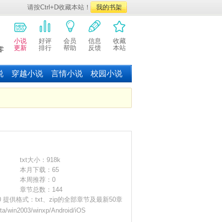
请按Ctrl+D收藏本站！
我的书架
小说
好评
会员
信息
收藏
更新
排行
帮助
反馈
本站
零
说
穿越小说
言情小说
校园小说
txt大小：918k
本月下载：65
本周推荐：0
章节总数：144
:00 提供格式：txt、zip的全部章节及最新50章
win2003/winxp/Android/iOS