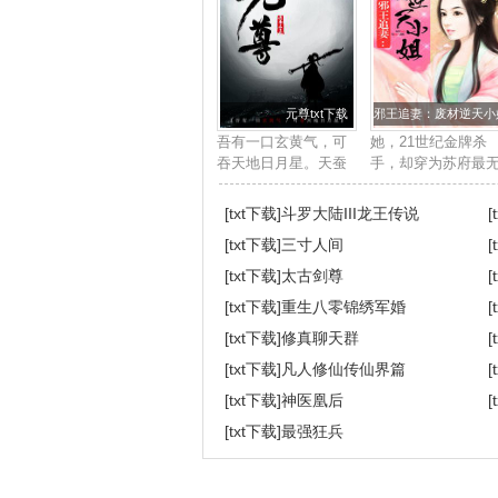
元尊txt下载
邪王追妻：废材逆天小姐
吾有一口玄黄气，可
她，21世纪金牌杀
吞天地日月星。天蚕
手，却穿为苏府最
土豆最新鼎力大作，
用的废柴四小姐身
2017年度必看玄幻小
上。他，帝国晋王
[txt下载]
斗罗大陆III龙王传说
[
说。...
下，冷酷邪魅强势
[txt下载]
三寸人间
[
道，天赋卓绝。世
皆知她是草包废材
[txt下载]
太古剑尊
[
任意欺压凌辱，唯
[txt下载]
重生八零锦绣军婚
[
独...
[txt下载]
修真聊天群
[
[txt下载]
凡人修仙传仙界篇
[
[txt下载]
神医凰后
[
[txt下载]
最强狂兵