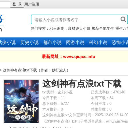
用户注册
热门搜索：
邪王追妻：废材逆天小姐
极品全能学生
重生八
锦绣军婚
万族之劫
斗破苍穹
武侠小说
历史小说
都市小说
网游小说
科幻小说
恐怖小
最新网址：www.qiqixs.info
> 这剑神有点浪txt下载（作者：默行旅人）
这剑神有点浪txt下载
txt类型：玄幻小说
已完成字数：470140
今日下载：11
本周下载：34
总下载数：5727
今日推荐：0
本月推荐：0
总推荐数：0
这剑神有点浪txt文件更新时间：2025-12-09 23:14
下载
《
这剑神有点浪
》txt电子书适合系统：win8/win7/vista/