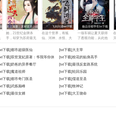
txt下载
邪王追妻：废材逆天小姐txt下载
飞剑问道txt下载
极品全能学生txt下载
她，21世纪金牌杀
在这个世界，有狐
一场车祸让夏天获得
无
手，却穿为苏府最无
仙、河神、水怪、大
了透视功能，从此他
用的废柴四小姐身
妖，也有求长生的修
踏上了一条与众不同
殿
上。他，帝国晋王殿
行者。 修行者们， 开
的道路。 打篮球？一
txt下载]
都市超级医仙
[txt下载]
大主宰
霸
下，冷酷邪魅强势霸
法眼，可看妖魔鬼
个挑五个。 围棋国
txt下载]
双世宠妃原著：爷我等你休
[txt下载]
校花的贴身高手
人
道，武道天赋更是无
怪。 炼一口飞剑，可
手？让你三颗子。 鉴
，
与伦比。世人皆知她
千里杀敌。 ...
宝，我...
妻
txt下载]
奶爸的异界餐厅
[txt下载]
最强反套路系统
是草包废柴女，人
角
txt下载]
魔道祖师
[txt下载]
轮回乐园
人...
txt下载]
都市奇门医圣
[txt下载]
儒道至圣
txt下载]
武炼巅峰
[txt下载]
牧神记
txt下载]
最佳女婿
[txt下载]
大王饶命