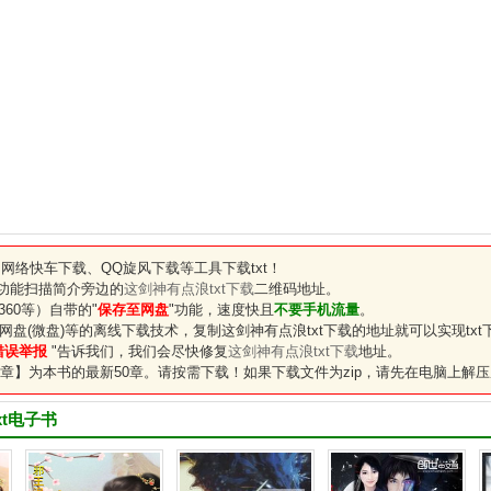
网络快车下载、QQ旋风下载等工具下载txt！
"功能扫描简介旁边的
这剑神有点浪txt下载
二维码地址。
60等）自带的"
保存至网盘
"功能，速度快且
不要手机流量
。
网盘(微盘)等的离线下载技术，复制
这剑神有点浪txt下载
的地址就可以实现txt
错误举报
"告诉我们，我们会尽快修复
这剑神有点浪txt下载
地址。
章】为本书的最新50章。请按需下载！如果下载文件为zip，请先在电脑上解压
xt电子书