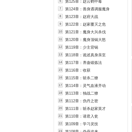
6
第125章：赵云鹤中毒
7
第124章：善身遇调服魔身
8
第123章：赵府大战
9
第122章：赵家覆灭之危
10
第121章：魔身大兴杀伐
11
第120章：魔身顶锅大怒
12
第119章：少主背锅
13
第118章：诡述真身亲至
14
第117章：养蛊锻炼法
15
第116章：收获
16
第115章：斩杀二獠
17
第114章：灵气血液齐动
18
第113章：独战二獠
19
第112章：伪丹之密
20
第111章：斩杀赵家英才
21
第110章：请君入瓮
22
第109章：学习灵技
23
第108章：伪丹追来