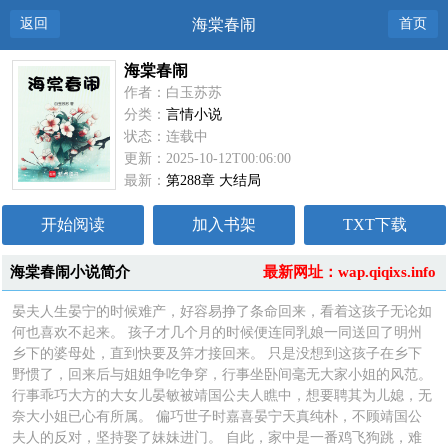
返回
海棠春闹
首页
海棠春闹
作者：白玉苏苏
分类：
言情小说
状态：连载中
更新：2025-10-12T00:06:00
最新：
第288章 大结局
开始阅读
加入书架
TXT下载
海棠春闹小说简介
最新网址：wap.qiqixs.info
晏夫人生晏宁的时候难产，好容易挣了条命回来，看着这孩子无论如
何也喜欢不起来。 孩子才几个月的时候便连同乳娘一同送回了明州
乡下的婆母处，直到快要及笄才接回来。 只是没想到这孩子在乡下
野惯了，回来后与姐姐争吃争穿，行事坐卧间毫无大家小姐的风范。
行事乖巧大方的大女儿晏敏被靖国公夫人瞧中，想要聘其为儿媳，无
奈大小姐已心有所属。 偏巧世子时嘉喜晏宁天真纯朴，不顾靖国公
夫人的反对，坚持娶了妹妹进门。 自此，家中是一番鸡飞狗跳，难