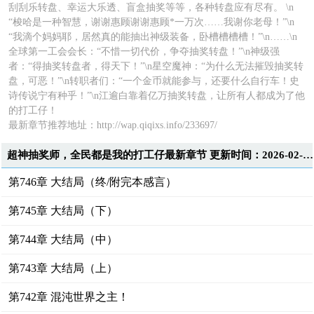
刮刮乐转盘、幸运大乐透、盲盒抽奖等等，各种转盘应有尽有。 \n
“梭哈是一种智慧，谢谢惠顾谢谢惠顾*一万次……我谢你老母！”\n
“我滴个妈妈耶，居然真的能抽出神级装备，卧槽槽槽槽！”\n……\n
全球第一工会会长：“不惜一切代价，争夺抽奖转盘！”\n神级强
者：“得抽奖转盘者，得天下！”\n星空魔神：“为什么无法摧毁抽奖转
盘，可恶！”\n转职者们：“一个金币就能参与，还要什么自行车！史
诗传说宁有种乎！”\n江逾白靠着亿万抽奖转盘，让所有人都成为了他
的打工仔！
最新章节推荐地址：http://wap.qiqixs.info/233697/
超神抽奖师，全民都是我的打工仔最新章节 更新时间：2026-02-11T22:00:27
第746章 大结局（终/附完本感言）
第745章 大结局（下）
第744章 大结局（中）
第743章 大结局（上）
第742章 混沌世界之主！