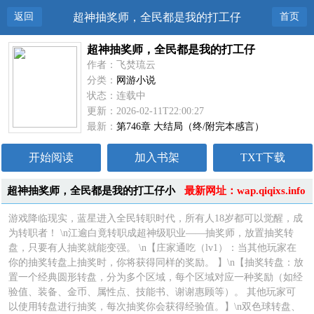
返回
超神抽奖师，全民都是我的打工仔
首页
超神抽奖师，全民都是我的打工仔
作者：飞焚琉云
分类：
网游小说
状态：连载中
更新：2026-02-11T22:00:27
最新：
第746章 大结局（终/附完本感言）
开始阅读
加入书架
TXT下载
超神抽奖师，全民都是我的打工仔小
最新网址：wap.qiqixs.info
说简介
游戏降临现实，蓝星进入全民转职时代，所有人18岁都可以觉醒，成
为转职者！ \n江逾白竟转职成超神级职业——抽奖师，放置抽奖转
盘，只要有人抽奖就能变强。 \n【庄家通吃（lv1）：当其他玩家在
你的抽奖转盘上抽奖时，你将获得同样的奖励。 】\n【抽奖转盘：放
置一个经典圆形转盘，分为多个区域，每个区域对应一种奖励（如经
验值、装备、金币、属性点、技能书、谢谢惠顾等）。 其他玩家可
以使用转盘进行抽奖，每次抽奖你会获得经验值。】\n双色球转盘、