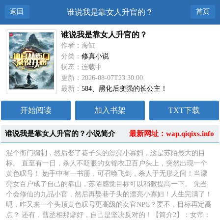
返回
谁说我是靠女人升官的？
首页
谁说我是靠女人升官的？
作者：海缸
分类：
修真小说
状态：连载中
更新：2026-08-07T23:30:00
最新：
584、黑化后变强的长公主！
开始阅读
加入书架
TXT下载
谁说我是靠女人升官的？小说简介
最新网址：wap.qiqixs.info
混个衙门编制，然后娶了巷子头的漂亮小寡妇，这是苏陌最大的目
标。 直至有一日，杀人不眨眼的女锦衣卫百户头上，突然出现一个
黄色叹号！ 她手中有一书册，可召唤飞剑，杀人于无形之间！当漂
亮女百户成了自己的靠山，苏陌感觉目标可以稍微提高一下。 先当
个会修仙的九品小官，然后再娶巷子头的漂亮小寡妇！人生完满了！
呃，咋又来一个头顶黄色叹号更高级的女官NPC？要不，目标再定高
点？ 还有，曹丞相那癖好，自己是坚决反对的！【简介2】：女帝：