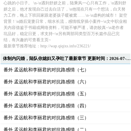
心跳的小日子。 \n-\n遇到舒妍之前，陆乘风一心只有工作，\n遇到舒
妍之后，他才发现自己过去白活了，\n他现在只有一个想法，白天努
力工作，晚上下班回家跟老婆孩子暖被窝……\n-\n虚构的城市！ 架空
背景！\n婚后宠妻日常，细水长流，感情线穿插小案件~\n文中职业相
关内容借鉴于书籍或网络资料，可能不够严谨，请勿较真~\n老作者
坑品好，稳定日更，求支持~\n另有两部同类型百万长篇作品已完
结，有兴趣的可查看主页~
最新章节推荐地址：http://wap.qiqixs.info/236221/
体制内闪婚，陆队你媳妇又孕吐了最新章节 更新时间：2026-07-23T20:12:33
番外 孟远航和李丽君的对抗路感情（七）
番外 孟远航和李丽君的对抗路感情（六）
番外 孟远航和李丽君的对抗路感情（五）
番外 孟远航和李丽君的对抗路感情（四）
番外 孟远航和李丽君的对抗路感情（三）
番外 孟远航和李丽君的对抗路感情（二）