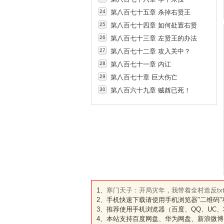
24
第八百七十五章 杀掉右贤王
25
第八百七十四章 如何处置右贤
王？
26
第八百七十三章 左贤王的办法
27
第八百七十二章 攻入关中？
28
第八百七十一章 内讧
29
第八百七十章 巨大伤亡
30
第八百六十九章 贼酋已死！
1、
寒门天子：开局灾年，我带着全村造反tx
2、手机快速下载请使用手机浏览器"二维码
3、推荐使用手机浏览器（百度、QQ、UC、3
4、本站支持百度网盘、华为网盘、新浪微博