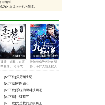
下载
地址。
成为txt后导入手机内阅读。
圣墟txt下载
斗罗大陆III龙王传说txt下载
在破败中崛起，在寂
伴随着魂导科技的进
灭中复苏。 沧海成
步，斗罗大陆上的人
尘，雷电枯竭，那一
类征服了海洋，又发
缕幽雾又一次临近大
现了两片大陆。魂兽
[txt下载]
猛男诞生记
地，世间的枷锁被打
也随着人类魂师的猎
[txt下载]
神医嫡女
开了，一个全新的世
杀无度走向灭亡，沉
界就此揭开神秘的一
睡无数年的魂兽之王
[txt下载]
系统的黑科技网吧
…… ...
在星斗大森林最后...
[txt下载]
斗破苍穹
[txt下载]
女总裁的顶级兵王