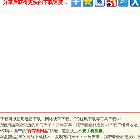
分享后获得更快的下载速度→
t
下载可以使用迅雷下载、网络快车下载、QQ旋风下载等工具下载txt！
"功能扫描简介旁边的
寒门天子：开局灾年，我带着全村造反txt下载
二维码地址
60等）自带的"
保存至网盘
"功能，速度快且
不要手机流量
。
网盘(微盘)等的离线下载技术，复制
寒门天子：开局灾年，我带着全村造反txt