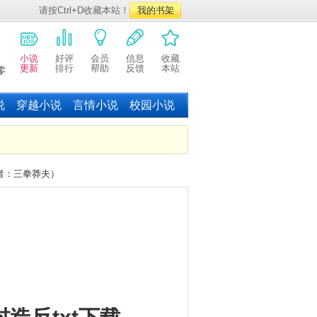
请按Ctrl+D收藏本站！
我的书架
小说
好评
会员
信息
收藏
更新
排行
帮助
反馈
本站
零
说
穿越小说
言情小说
校园小说
作者：三拳莽夫）