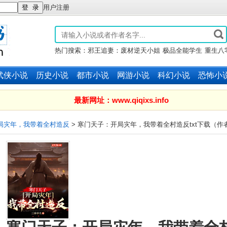
用户注册
热门搜索：
邪王追妻：废材逆天小姐
极品全能学生
重生八
锦绣军婚
万族之劫
斗破苍穹
武侠小说
历史小说
都市小说
网游小说
科幻小说
恐怖小
最新网址：www.qiqixs.info
局灾年，我带着全村造反
> 寒门天子：开局灾年，我带着全村造反txt下载（