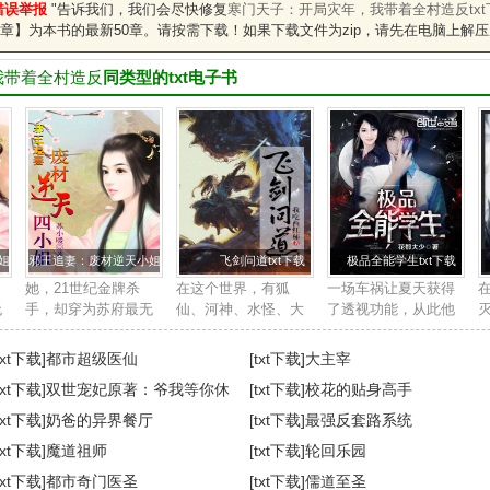
错误举报
"告诉我们，我们会尽快修复
寒门天子：开局灾年，我带着全村造反txt
章】为本书的最新50章。请按需下载！如果下载文件为zip，请先在电脑上解压
我带着全村造反
同类型的txt电子书
txt下载
邪王追妻：废材逆天小姐txt下载
飞剑问道txt下载
极品全能学生txt下载
她，21世纪金牌杀
在这个世界，有狐
一场车祸让夏天获得
无
手，却穿为苏府最无
仙、河神、水怪、大
了透视功能，从此他
用的废柴四小姐身
妖，也有求长生的修
踏上了一条与众不同
殿
上。他，帝国晋王殿
行者。 修行者们， 开
的道路。 打篮球？一
txt下载]
都市超级医仙
[txt下载]
大主宰
霸
下，冷酷邪魅强势霸
法眼，可看妖魔鬼
个挑五个。 围棋国
txt下载]
双世宠妃原著：爷我等你休
[txt下载]
校花的贴身高手
人
道，武道天赋更是无
怪。 炼一口飞剑，可
手？让你三颗子。 鉴
，
与伦比。世人皆知她
千里杀敌。 ...
宝，我...
妻
txt下载]
奶爸的异界餐厅
[txt下载]
最强反套路系统
是草包废柴女，人
角
txt下载]
魔道祖师
[txt下载]
轮回乐园
人...
txt下载]
都市奇门医圣
[txt下载]
儒道至圣