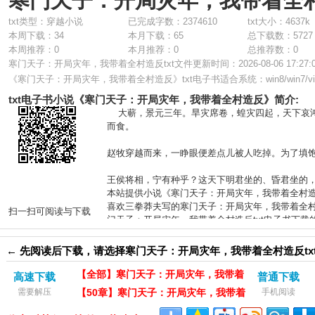
寒门天子：开局灾年，我带着全村
txt类型：穿越小说
已完成字数：2374610
txt大小：4637k
本周下载：34
本月下载：65
总下载数：5727
本周推荐：0
本月推荐：0
总推荐数：0
寒门天子：开局灾年，我带着全村造反txt文件更新时间：2026-08-06 17:27:
章下载
《
寒门天子：开局灾年，我带着全村造反
》txt电子书适合系统：win8/win7/vista/
txt电子书小说《寒门天子：开局灾年，我带着全村造反》简介:
大蕲，景元三年。旱灾席卷，蝗灾四起，天下哀鸿
而食。
赵牧穿越而来，一睁眼便差点儿被人吃掉。为了填
王侯将相，宁有种乎？这天下明君坐的、昏君坐的
本站提供小说《寒门天子：开局灾年，我带着全村造
喜欢三拳莽夫写的寒门天子：开局灾年，我带着全村
扫一扫可阅读与下载
门天子：开局灾年，我带着全村造反txt电子书下载
← 先阅读后下载，请选择寒门天子：开局灾年，我带着全村造反tx
【全部】寒门天子：开局灾年，我带着
高速下载
普通下载
需要解压
全村造反txt下载（电脑）
【50章】寒门天子：开局灾年，我带着
手机阅读
全村造反txt下载（电脑）