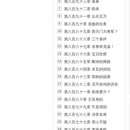
6
第八百九十三章 落幕
7
第八百九十二章 暗杀
8
第八百九十一章 出兵五万
9
第八百九十章 羌族的任务
10
第八百八十九章 西天门大将军？
11
第八百八十八章 三个条件
12
第八百八十七章 名将朱克温！
13
第八百八十六章 宝贝疙瘩
14
第八百八十五章 断掉的商路
15
第八百八十四章 木瓦的担忧
16
第八百八十三章 简桓的战果
17
第八百八十二章 无可奈何的洪良
18
第八百八十一章 刺杀萧方？
19
第八百八十章 王良免职
20
第八百七十九章 不及弱冠
21
第八百七十八章 当世名将
22
第八百七十七章 用人不疑
23
第八百七十六章 李平来投