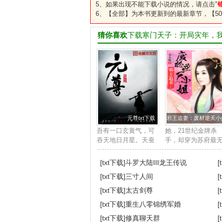
5、如果出现不能下载小说的情况，请点击"
6、【全部】为本书更新到的最新章节，【50
猜你喜欢
下载寒门天子：开局灾年，
元尊txt下载
邪王追妻：废材逆天小姐
吾有一口玄黄气，可
她，21世纪金牌杀
吞天地日月星。天蚕
手，却穿为苏府最
土豆最新鼎力大作，
用的废柴四小姐身
2017年度必看玄幻小
上。他，帝国晋王
[txt下载]
斗罗大陆III龙王传说
[
说。...
下，冷酷邪魅强势
[txt下载]
三寸人间
[
道，天赋卓绝。世
皆知她是草包废材
[txt下载]
太古剑尊
[
任意欺压凌辱，唯
[txt下载]
重生八零锦绣军婚
[
独...
[txt下载]
修真聊天群
[