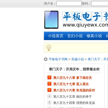
用户名：
密码：
小说首页
玄幻小说
修真小说
平板电子书网
>
穿越小说
>
寒门天子：开
寒门天子：开局灾年，我带着全村
1
第八百九十八章 拿下函谷关
造反在线阅读
2
第八百九十七章 蛮人退去
3
第八百九十六章 朱克温的应对
4
第八百九十五章 疯狂的单于
5
第八百九十四章 强势的朱克温