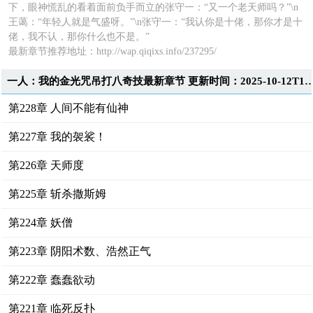
下，眼神慌乱的看着面前负手而立的张守一：“又一个老天师吗？”\n
王蔼：“年轻人就是气盛呀。”\n张守一：“我认你是十佬，那你才是十
佬，我不认，那你什么也不是。”
最新章节推荐地址：http://wap.qiqixs.info/237295/
一人：我的金光咒吊打八奇技最新章节 更新时间：2025-10-1
第228章 人间不能有仙神
第227章 我的袈裟！
第226章 天师度
第225章 斩杀撒斯姆
第224章 妖僧
第223章 阴阳术数、浩然正气
第222章 蠢蠢欲动
第221章 临死反扑