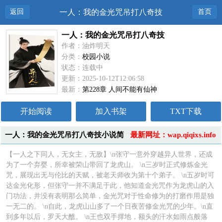
返回
一人：我的金光咒吊打八奇技
首页
一人：我的金光咒吊打八奇技
作者：油炸明天
分类：
校园小说
状态：连载中
更新：2025-10-12T12:06:58
最新：
第228章 人间不能有仙神
开始阅读
加入书架
TXT下载
一人：我的金光咒吊打八奇技小说简
最新网址：wap.qiqixs.info
介
【一人之下同人，无女主，无敌】\n张守一意外穿越异人世界，还成
为了一个弃婴，所幸被荣山带回了龙虎山。 \n三岁时正式修炼金光
咒，展现出无与伦比的天赋，被老天师收为第十个弟子。 \n五岁时可
达金光化形，但张守一并不满足于此，他知道金光咒作为龙虎山的入
门功法，并没有表明那么简单，金光咒对于性命修为的打磨作用是独
一无二的。 \n自此，龙虎山山多了一个日夜苦修金光咒的少年。\n直
到多年以后，罗天大醮。 \n王也双手撑地，额头的汗水如雨点般落