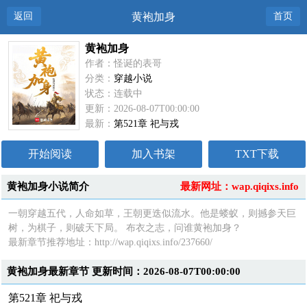
返回
黄袍加身
首页
黄袍加身
作者：怪诞的表哥
分类：
穿越小说
状态：连载中
更新：2026-08-07T00:00:00
最新：
第521章 祀与戎
开始阅读
加入书架
TXT下载
黄袍加身小说简介
最新网址：wap.qiqixs.info
一朝穿越五代，人命如草，王朝更迭似流水。他是蝼蚁，则撼参天巨
树，为棋子，则破天下局。 布衣之志，问谁黄袍加身？
最新章节推荐地址：http://wap.qiqixs.info/237660/
黄袍加身最新章节 更新时间：2026-08-07T00:00:00
第521章 祀与戎