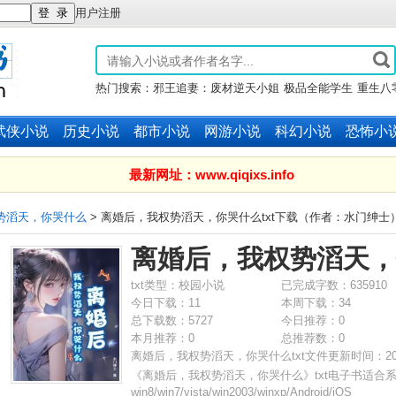
用户注册
热门搜索：
邪王追妻：废材逆天小姐
极品全能学生
重生八
锦绣军婚
万族之劫
斗破苍穹
武侠小说
历史小说
都市小说
网游小说
科幻小说
恐怖小
最新网址：www.qiqixs.info
势滔天，你哭什么
> 离婚后，我权势滔天，你哭什么txt下载（作者：水门绅士
离婚后，我权势滔天，你
txt类型：校园小说
已完成字数：635910
今日下载：11
本周下载：34
总下载数：5727
今日推荐：0
本月推荐：0
总推荐数：0
离婚后，我权势滔天，你哭什么txt文件更新时间：2026-08
部章节及最新50章下载
《
离婚后，我权势滔天，你哭什么
》txt电子书适合
win8/win7/vista/win2003/winxp/Android/iOS