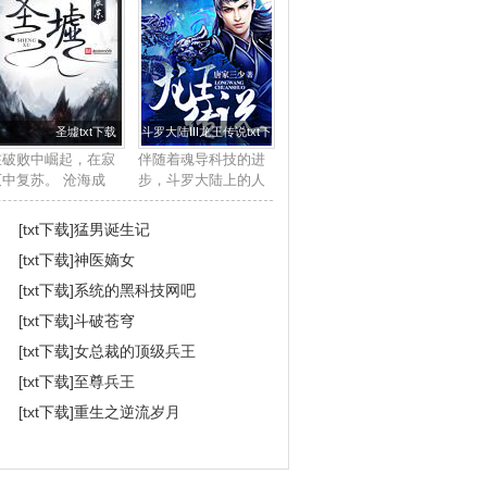
圣墟txt下载
斗罗大陆III龙王传说txt下载
在破败中崛起，在寂
伴随着魂导科技的进
灭中复苏。 沧海成
步，斗罗大陆上的人
尘，雷电枯竭，那一
类征服了海洋，又发
缕幽雾又一次临近大
现了两片大陆。魂兽
[txt下载]
猛男诞生记
地，世间的枷锁被打
也随着人类魂师的猎
[txt下载]
神医嫡女
开了，一个全新的世
杀无度走向灭亡，沉
界就此揭开神秘的一
睡无数年的魂兽之王
[txt下载]
系统的黑科技网吧
…… ...
在星斗大森林最后...
[txt下载]
斗破苍穹
[txt下载]
女总裁的顶级兵王
[txt下载]
至尊兵王
[txt下载]
重生之逆流岁月