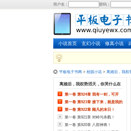
用户名：
密码：
小说首页
玄幻小说
修真小说
平板电子书网
>
校园小说
>
离婚后，我权
离婚后，我权势滔天，你哭什么在
1
第一卷 第924章 我有一剑，可开
线阅读
天！
2
第一卷 第923章 接下来，就是我的
杀戮时间！
3
第一卷 第922章 顾凡的末日！
4
第一卷 第921章 对峙与杀戮！
5
第一卷 第920章 八部神将！