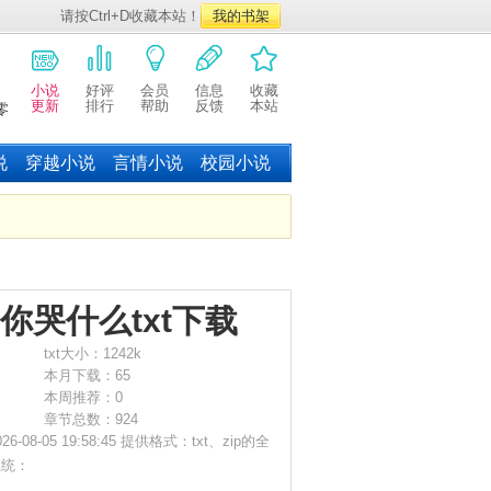
请按Ctrl+D收藏本站！
我的书架
小说
好评
会员
信息
收藏
更新
排行
帮助
反馈
本站
零
说
穿越小说
言情小说
校园小说
）
哭什么txt下载
txt大小：1242k
本月下载：65
本周推荐：0
章节总数：924
-05 19:58:45 提供格式：txt、zip的全
系统：