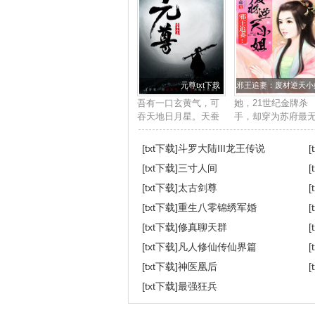
元尊txt下载
邪王追妻：废材逆天小姐
吾有一口玄黄气，可
她，21世纪金牌杀
吞天地日月星。天蚕
手，却穿为苏府最
土豆最新鼎力大作，
用的废柴四小姐身
2017年度必看玄幻小
上。他，帝国晋王
[txt下载]
斗罗大陆III龙王传说
[
说。...
下，冷酷邪魅强势
[txt下载]
三寸人间
[
道，天赋卓绝。世
皆知她是草包废材
[txt下载]
太古剑尊
[
任意欺压凌辱，唯
[txt下载]
重生八零锦绣军婚
[
独...
[txt下载]
修真聊天群
[
[txt下载]
凡人修仙传仙界篇
[
[txt下载]
神医凰后
[
[txt下载]
最强狂兵