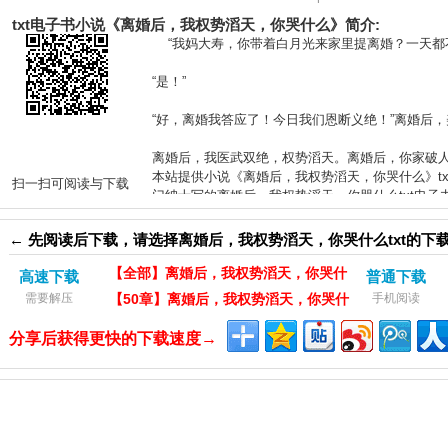
txt电子书小说《离婚后，我权势滔天，你哭什么》简介:
“我妈大寿，你带着白月光来家里提离婚？一天都
“是！”
“好，离婚我答应了！今日我们恩断义绝！”离婚后
离婚后，我医武双绝，权势滔天。离婚后，你家破
本站提供小说《离婚后，我权势滔天，你哭什么》t
扫一扫可阅读与下载
门绅士写的离婚后，我权势滔天，你哭什么txt电
滔天，你哭什么txt电子书下载
的支持！
← 先阅读后下载，请选择离婚后，我权势滔天，你哭什么txt的下
【全部】离婚后，我权势滔天，你哭什
高速下载
普通下载
需要解压
么txt下载（电脑）
【50章】离婚后，我权势滔天，你哭什
手机阅读
么txt下载（电脑）
分享后获得更快的下载速度→