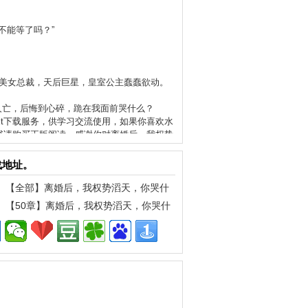
不能等了吗？”
，美女总裁，天后巨星，皇室公主蠢蠢欲动。
人亡，后悔到心碎，跪在我面前哭什么？
xt下载服务，供学习交流使用，如果你喜欢水
子书请购买正版阅读，感谢你对
离婚后，我权势
载地址。
【全部】离婚后，我权势滔天，你哭什
么txt下载（手机）
【50章】离婚后，我权势滔天，你哭什
么txt下载（手机）