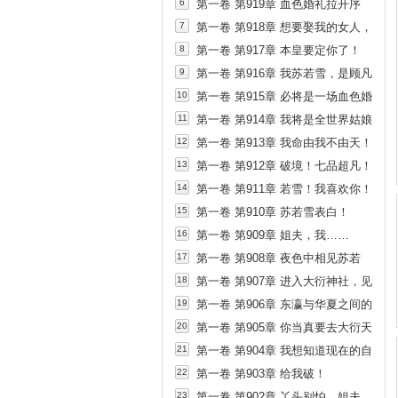
6
第一卷 第919章 血色婚礼拉开序
幕！
7
第一卷 第918章 想要娶我的女人，
我顾凡，同意了吗！
8
第一卷 第917章 本皇要定你了！
9
第一卷 第916章 我苏若雪，是顾凡
的女人！
10
第一卷 第915章 必将是一场血色婚
礼！
11
第一卷 第914章 我将是全世界姑娘
都羡慕的女人！
12
第一卷 第913章 我命由我不由天！
13
第一卷 第912章 破境！七品超凡！
14
第一卷 第911章 若雪！我喜欢你！
15
第一卷 第910章 苏若雪表白！
16
第一卷 第909章 姐夫，我……
17
第一卷 第908章 夜色中相见苏若
雪！
18
第一卷 第907章 进入大衍神社，见
苏若雪！
19
第一卷 第906章 东瀛与华夏之间的
传送法阵！
20
第一卷 第905章 你当真要去大衍天
皇的大婚现场！
21
第一卷 第904章 我想知道现在的自
己有多强！
22
第一卷 第903章 给我破！
23
第一卷 第902章 丫头别怕，姐夫