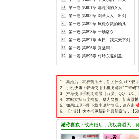
在！
24
第一卷 第901章 那是我的女人！
25
第一卷 第900章 剑圣大人，出剑
吧！
26
第一卷 第899章 疯魔杀戮的顾凡！
27
第一卷 第898章 一场屠杀！
28
第一卷 第897章 今日，我灭天下剑
门！
29
第一卷 第896章 真猛啊！
30
第一卷 第895章 对峙东瀛剑圣！
1、
离婚后，我权势滔天，你哭什么txt
下载可
2、手机快速下载请使用手机浏览器"二维码
3、推荐使用手机浏览器（百度、QQ、UC、3
4、本站支持百度网盘、华为网盘、新浪微博
5、如果出现不能下载小说的情况，请点击"
6、【全部】为本书更新到的最新章节，【50
猜你喜欢
下载离婚后，我权势滔天，