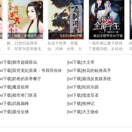
txt下载
邪王追妻：废材逆天小姐txt下载
飞剑问道txt下载
极品全能学生txt下载
她，21世纪金牌杀
在这个世界，有狐
一场车祸让夏天获得
无
手，却穿为苏府最无
仙、河神、水怪、大
了透视功能，从此他
用的废柴四小姐身
妖，也有求长生的修
踏上了一条与众不同
殿
上。他，帝国晋王殿
行者。 修行者们， 开
的道路。 打篮球？一
txt下载]
都市超级医仙
[txt下载]
大主宰
霸
下，冷酷邪魅强势霸
法眼，可看妖魔鬼
个挑五个。 围棋国
txt下载]
双世宠妃原著：爷我等你休
[txt下载]
校花的贴身高手
人
道，武道天赋更是无
怪。 炼一口飞剑，可
手？让你三颗子。 鉴
，
与伦比。世人皆知她
千里杀敌。 ...
宝，我...
妻
txt下载]
奶爸的异界餐厅
[txt下载]
最强反套路系统
是草包废柴女，人
角
txt下载]
魔道祖师
[txt下载]
轮回乐园
人...
txt下载]
都市奇门医圣
[txt下载]
儒道至圣
txt下载]
武炼巅峰
[txt下载]
牧神记
txt下载]
最佳女婿
[txt下载]
大王饶命