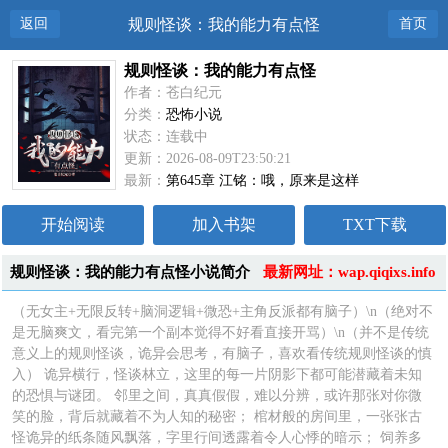
返回
规则怪谈：我的能力有点怪
首页
规则怪谈：我的能力有点怪
作者：苍白纪元
分类：
恐怖小说
状态：连载中
更新：2026-08-09T23:50:21
最新：
第645章 江铭：哦，原来是这样
开始阅读
加入书架
TXT下载
规则怪谈：我的能力有点怪小说简介
最新网址：wap.qiqixs.info
（无女主+无限反转+脑洞逻辑+微恐+主角反派都有脑子）\n（绝对不
是无脑爽文，看完第一个副本觉得不好看直接开骂）\n（并不是传统
意义上的规则怪谈，诡异会思考，有脑子，喜欢看传统规则怪谈的慎
入） 诡异横行，怪谈林立，这里的每一片阴影下都可能潜藏着未知
的恐惧与谜团。 邻里之间，真真假假，难以分辨，或许那张对你微
笑的脸，背后就藏着不为人知的秘密； 棺材般的房间里，一张张古
怪诡异的纸条随风飘落，字里行间透露着令人心悸的暗示； 饲养多