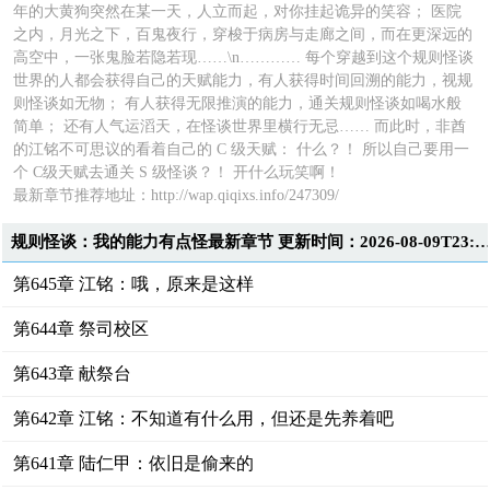
年的大黄狗突然在某一天，人立而起，对你挂起诡异的笑容； 医院
之内，月光之下，百鬼夜行，穿梭于病房与走廊之间，而在更深远的
高空中，一张鬼脸若隐若现……\n………… 每个穿越到这个规则怪谈
世界的人都会获得自己的天赋能力，有人获得时间回溯的能力，视规
则怪谈如无物； 有人获得无限推演的能力，通关规则怪谈如喝水般
简单； 还有人气运滔天，在怪谈世界里横行无忌…… 而此时，非酋
的江铭不可思议的看着自己的 C 级天赋： 什么？！ 所以自己要用一
个 C级天赋去通关 S 级怪谈？！ 开什么玩笑啊！
最新章节推荐地址：http://wap.qiqixs.info/247309/
规则怪谈：我的能力有点怪最新章节 更新时间：2026-08-09T23:5
第645章 江铭：哦，原来是这样
第644章 祭司校区
第643章 献祭台
第642章 江铭：不知道有什么用，但还是先养着吧
第641章 陆仁甲：依旧是偷来的