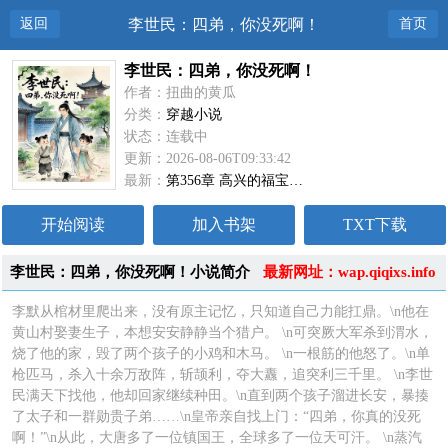
返回
李世民：四弟，你没死啊！
首页
李世民：四弟，你没死啊！
作者：扭曲的黄瓜
分类：
穿越小说
状态：连载中
更新：2026-08-06T09:33:42
最新：
第356章 高兴的福宝…
开始阅读
加入书架
TXT下载
李世民：四弟，你没死啊！小说简介
最新网址：wap.qiqixs.info
李默从棺材里爬出来，没有原主记忆，只知道自己力能扛鼎。\n他在
黄山村娶妻生子，本想安安静静当个猎户。 \n可突厥大军杀到渭水，
烧了他的家，毁了两个孩子的小鸡和木马。 \n一根筋的他怒了。\n单
枪匹马，杀入十余万敌阵，斩颉利，夺大纛，追突利三千里。 \n李世
民满天下找他，他却回家继续种田。\n直到两个孩子溜进长安，暴揍
了太子和一群勋贵子弟……\n皇帝亲自找上门：“四弟，你真的没死
啊！”\n从此，大唐多了一位镇国王，全球多了一位天可汗。 \n蒸汽